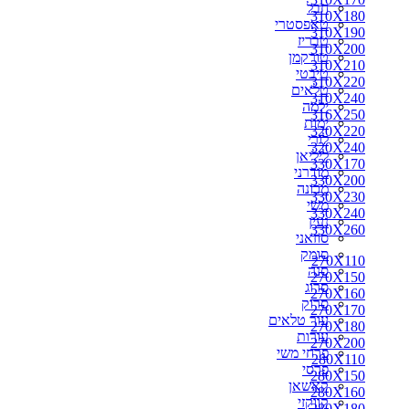
חבל
310X180
310X180
טאפסטרי
310X190
310X190
טבריז
310X200
310X200
טורקמן
310X210
310X210
טיבטי
310X220
310X220
טלאים
330X170
310X240
ילמה
330X200
316X250
ימות
350X250
320X220
לורי
300X250
320X240
ליליאן
310X240
330X170
מודרני
316X250
330X200
מכונה
320X220
330X230
משי
320X240
330X240
נעין
330X230
330X260
סוזאני
330X240
סומק
330X260
270X110
סנה
340X240
270X150
סרוג
340X260
270X160
סרוק
350X260
270X170
עור טלאים
360X220
270X180
עורות
360X240
270X200
פרחי משי
360X260
280X110
פרסי
360X270
280X150
קאשאן
370X270
280X160
קווקזי
400X300
280X180