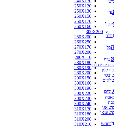
240X170
משי
160X160
250X120
170X120
נ
250X130
170X125
עין
250X150
170X160
250X170
180X110
ו
ינטג'
260X160
180X115
300X200
180X120
ז
יגלר
250X200
180X130
260X250
180X140
ח
270X170
בל
180X160
270X200
180X180
280X110
ט
190X130
בריז
280X180
200X100
טבריז פרחים
280X190
200X130
טורקמן
280X200
200X140
טיבטי
290X150
200X150
טלאים
300X160
200X80
300X190
210X130
ג
'יג'ים
300X220
210X140
גאבה
300X230
210X240
גבה
300X240
216X250
גוש'אגן
310X170
220X100
גושאגאן
310X180
220X110
310X200
220X120
ד
ורוחש
310X210
220X130