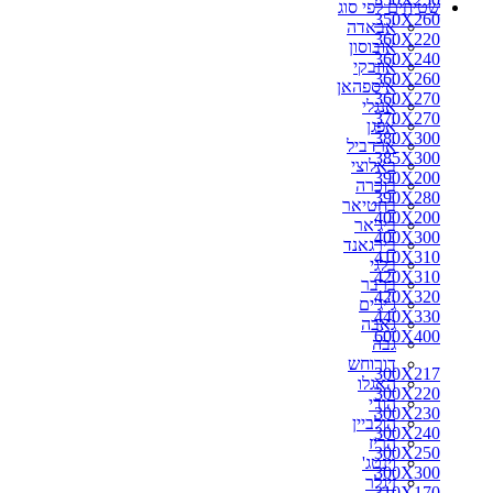
שטיחים לפי סוג
270X150
350X260
אבאדה
270X160
360X220
אובוסון
270X170
360X240
אוזבקי
270X180
360X260
איספהאן
270X200
360X270
אנגלי
280X110
370X270
אפגן
280X150
380X300
ארדביל
280X160
385X300
באלוצי
280X180
390X200
בוכרה
280X190
390X280
בחטיאר
280X200
400X200
ביג'אר
290X150
400X300
בירגאנד
290X180
410X310
בלגי
290X200
420X310
ברבר
290X260
420X320
ג'יג'ים
300X100
440X330
גאבה
300X150
600X400
גבה
300X160
דורוחש
300X180
300X217
האגלו
300X190
300X220
הודי
300X217
300X230
הולביין
300X220
300X240
הריז
300X230
300X250
וינטג'
300X240
300X300
זיגלר
310X170
310X170