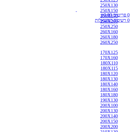
אבאדה
250X130
אובוסון
250X150
אוזבקי
0
פריטים
0.00
₪
250X170
איספהאן
0
רשימת המשאלות
250X200
אנגלי
250X250
אפגן
260X160
ארדביל
260X180
באלוצי
260X250
בוכרה
בחטיאר
170X125
ביג'אר
170X160
בירגאנד
180X110
בלגי
180X115
ברבר
180X120
ג'יג'ים
180X130
גאבה
180X140
גבה
180X160
גוש'אגן
180X180
גושאגאן
190X130
דורוחש
200X100
האגלו
200X130
הודי
200X140
הולביין
200X150
הריז
200X200
וינטג'
210X130