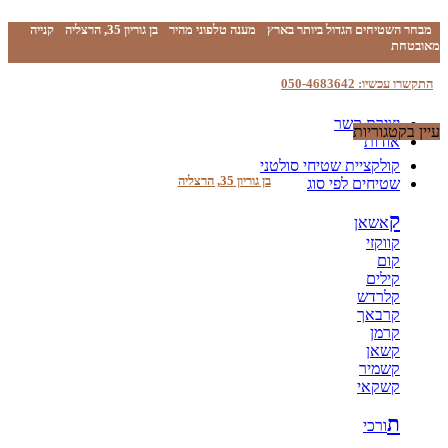
מבחר השטיחים הגדול ביותר בארץ
מענה טלפוני מהיר
בן גוריון 35, הרצליה
קנייה
מאובטחת
התקשרו עכשיו: 050-4683642
יצירת קשר
עיין בקטגוריות
אודות
קולקציית שטיחי סולטני
בן גוריון 35, הרצליה
שטיחים לפי סוג
ק
אשאן
קווקזי
קום
קילים
קלרדש
קרבאך
קרמן
קשאן
קשמיר
קשקאי
ת
ורכי