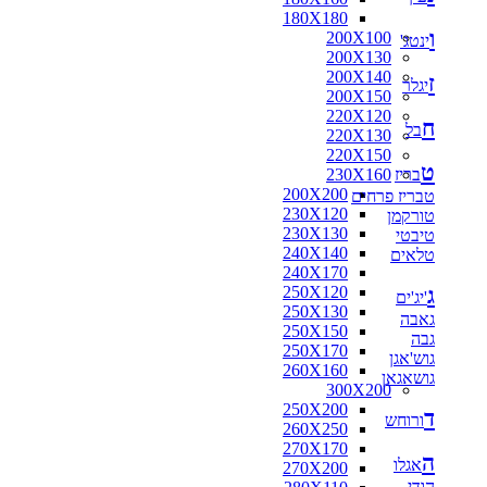
180X180
ו
200X100
ינטג'
200X130
200X140
ז
יגלר
200X150
220X120
ח
בל
220X130
220X150
ט
בריז
230X160
200X200
טבריז פרחים
230X120
טורקמן
230X130
טיבטי
240X140
טלאים
240X170
ג
250X120
'יג'ים
250X130
גאבה
250X150
גבה
250X170
גוש'אגן
260X160
גושאגאן
300X200
250X200
ד
ורוחש
260X250
270X170
ה
אגלו
270X200
הודי