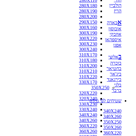
280X110
הולביין
280X180
הריז
280X190
280X200
א
290X150
באדה
300X160
אובוסון
300X190
אוזבקי
300X220
איספהאן
300X230
אפגן
300X240
310X170
ב
אלוצי
310X180
בוכרה
310X200
בחטיאר
310X210
ביג'אר
310X220
בירגאנד
330X170
בלגי
350X250
ברבר
320X220
320X240
שטיחים לפי מידה
330X230
330X240
340X240
340X240
340X260
340X260
350X250
360X220
350X260
360X260
360X220