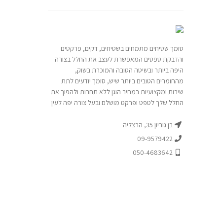
סומך שטיחים מתמחים בשטיחים, דקים, פרקטים
והדבקת טפטים המאפשרת לעצב את החלל בצורה
היפה ביותר ובשיטה הטובה והמוכרת בשוק,
מהחומרים הטובים ביותר שיש, סומך יודעים לתת
שירות ומקצועיות במחיר הוגן ללא תחרות ולהפוך את
החלל שלך לטפט ופרקט מושלם ובעל צורה יפה לעין
בן גוריון 35, הרצליה
09-9579422
050-4683642