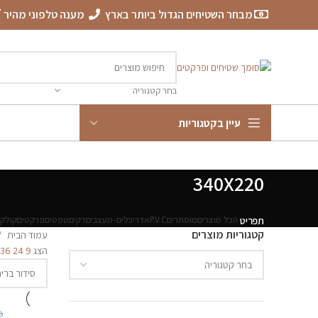
מבחר השטיחים הגדול ביותר בארץ
מענה טלפוני מהיר
בחר קטגוריה
עיין בקטגוריות
340X220
הכל
מוצרים
מוסתרים
P.V.C
אדריכלים-מעצבים
דקים
טפטים
פרקטים
קולקצ
תפריט
קטגוריות מוצרים
עמוד הבית
הצג
9
24
36