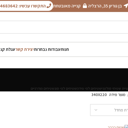
בן גוריון 35, הרצליה
קנייה מאובטחת
התקשרו עכשיו: 050-4683642
חנות
עבודות נבחרות
יצירת קשר
עגלת קני
יית שטיחי סולטני
שטיחים לפי מידה
שטיחים לפי סוג
שטיחים מודרניים
מוצר מידה
340X220