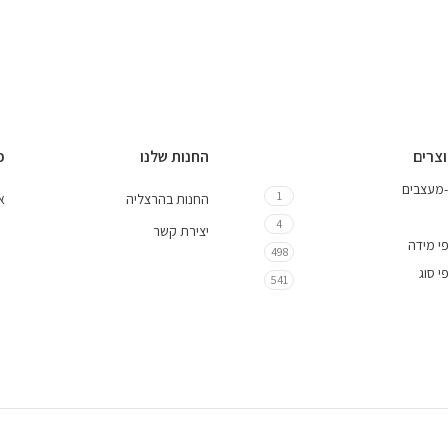
וצרים
החנות שלנו
כ
-מעצבים
1
החנות בהרצליה
אי
4
יצירת קשר
י מידה
498
י סוג
541