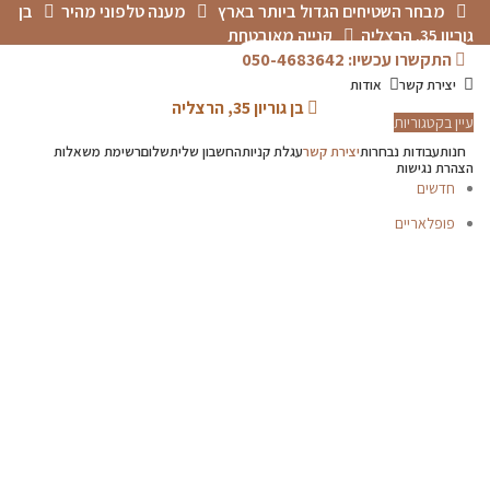
מבחר השטיחים הגדול ביותר בארץ
מענה טלפוני מהיר
בן
גוריון 35, הרצליה
קנייה מאובטחת
התקשרו עכשיו: 050-4683642
יצירת קשר
אודות
בן גוריון 35, הרצליה
עיין בקטגוריות
חנות
עבודות נבחרות
יצירת קשר
עגלת קניות
החשבון שלי
תשלום
רשימת משאלות
הצהרת נגישות
חדשים
פופלאריים
תפריט
מוסתרים
P.V.C
אדריכלים-מעצבים
דקים
טפטים