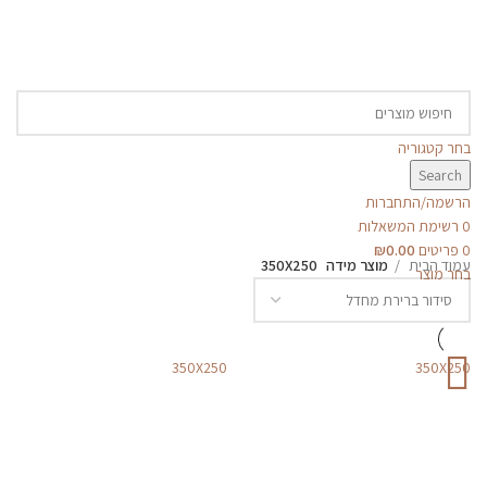
פרקטים
קולקציית שטיחי
סולטני
שטיחים לפי מידה
בחר קטגוריה
Search
שטיחים לפי סוג
הרשמה/התחברות
0
רשימת המשאלות
שטיחים מודרניים
0
פריטים
0.00
₪
עמוד הבית
מוצר מידה
350X250
בחר מוצר
350X250
350X250