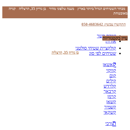
מבחר השטיחים הגדול ביותר בארץ
מענה טלפוני מהיר
בן גוריון 35, הרצליה
קנייה
מאובטחת
התקשרו עכשיו: 050-4683642
יצירת קשר
עיין בקטגוריות
אודות
קולקציית שטיחי סולטני
בן גוריון 35, הרצליה
שטיחים לפי סוג
ק
אשאן
קווקזי
קום
קילים
קלרדש
קרבאך
קרמן
קשאן
קשמיר
קשקאי
ת
ורכי