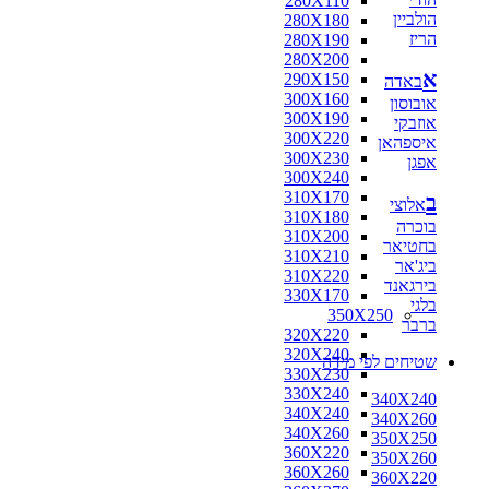
280X110
הולביין
280X180
הריז
280X190
280X200
א
290X150
באדה
300X160
אובוסון
300X190
אוזבקי
300X220
איספהאן
300X230
אפגן
300X240
310X170
ב
אלוצי
310X180
בוכרה
310X200
בחטיאר
310X210
ביג'אר
310X220
בירגאנד
330X170
בלגי
350X250
ברבר
320X220
320X240
שטיחים לפי מידה
330X230
330X240
340X240
340X240
340X260
340X260
350X250
360X220
350X260
360X260
360X220