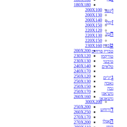
180X180
ו
200X100
ינטג'
200X130
200X140
ז
יגלר
200X150
220X120
ח
בל
220X130
220X150
ט
בריז
230X160
200X200
טבריז פרחים
230X120
טורקמן
230X130
טיבטי
240X140
טלאים
240X170
ג
250X120
'יג'ים
250X130
גאבה
250X150
גבה
250X170
גוש'אגן
260X160
גושאגאן
300X200
250X200
ד
ורוחש
260X250
270X170
ה
אגלו
270X200
הודי