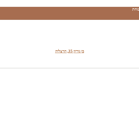
טחת
בן גוריון 35, הרצליה