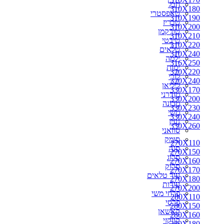
חבל
310X180
310X180
טאפסטרי
310X190
310X190
טבריז
310X200
310X200
טורקמן
310X210
310X210
טיבטי
310X220
310X220
טלאים
330X170
310X240
ילמה
330X200
316X250
ימות
350X250
320X220
לורי
300X250
320X240
ליליאן
310X240
330X170
מודרני
316X250
330X200
מכונה
320X220
330X230
משי
320X240
330X240
נעין
330X230
330X260
סוזאני
330X240
סומק
330X260
270X110
סנה
340X240
270X150
סרוג
340X260
270X160
סרוק
350X260
270X170
עור טלאים
360X220
270X180
עורות
360X240
270X200
פרחי משי
360X260
280X110
פרסי
360X270
280X150
קאשאן
370X270
280X160
קווקזי
400X300
280X180