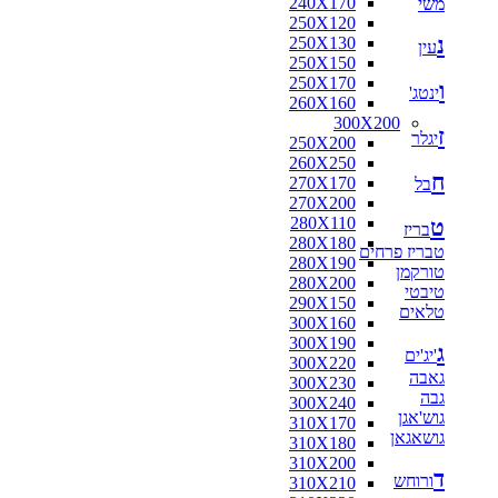
240X170
משי
160X160
250X120
170X120
נ
250X130
170X125
עין
250X150
170X160
250X170
180X110
ו
ינטג'
260X160
180X115
300X200
180X120
ז
יגלר
250X200
180X130
260X250
180X140
ח
270X170
בל
180X160
270X200
180X180
280X110
ט
190X130
בריז
280X180
200X100
טבריז פרחים
280X190
200X130
טורקמן
280X200
200X140
טיבטי
290X150
200X150
טלאים
300X160
200X80
300X190
210X130
ג
'יג'ים
300X220
210X140
גאבה
300X230
210X240
גבה
300X240
216X250
גוש'אגן
310X170
220X100
גושאגאן
310X180
220X110
310X200
220X120
ד
ורוחש
310X210
220X130