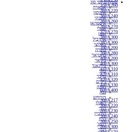
שטיחים לפי סוג
270X150
350X260
אבאדה
270X160
360X220
אובוסון
270X170
360X240
אוזבקי
270X180
360X260
איספהאן
270X200
360X270
אנגלי
280X110
370X270
אפגן
280X150
380X300
ארדביל
280X160
385X300
באלוצי
280X180
390X200
בוכרה
280X190
390X280
בחטיאר
280X200
400X200
ביג'אר
290X150
400X300
בירגאנד
290X180
410X310
בלגי
290X200
420X310
ברבר
290X260
420X320
ג'יג'ים
300X100
440X330
גאבה
300X150
600X400
גבה
300X160
דורוחש
300X180
300X217
האגלו
300X190
300X220
הודי
300X217
300X230
הולביין
300X220
300X240
הריז
300X230
300X250
וינטג'
300X240
300X300
זיגלר
310X170
310X170