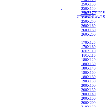
אבאדה
250X130
אובוסון
250X150
אוזבקי
0
פריטים
0.00
₪
250X170
איספהאן
0
רשימת המשאלות
250X200
אנגלי
250X250
אפגן
260X160
ארדביל
260X180
באלוצי
260X250
בוכרה
בחטיאר
170X125
ביג'אר
170X160
בירגאנד
180X110
בלגי
180X115
ברבר
180X120
ג'יג'ים
180X130
גאבה
180X140
גבה
180X160
גוש'אגן
180X180
גושאגאן
190X130
דורוחש
200X100
האגלו
200X130
הודי
200X140
הולביין
200X150
הריז
200X200
וינטג'
210X130