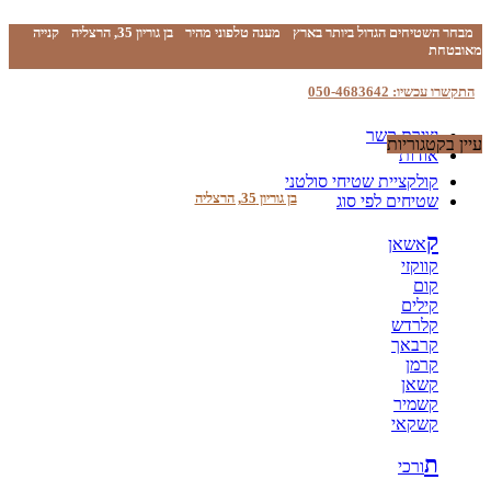
מבחר השטיחים הגדול ביותר בארץ
מענה טלפוני מהיר
בן גוריון 35, הרצליה
קנייה
מאובטחת
התקשרו עכשיו: 050-4683642
יצירת קשר
עיין בקטגוריות
אודות
קולקציית שטיחי סולטני
בן גוריון 35, הרצליה
שטיחים לפי סוג
ק
אשאן
קווקזי
קום
קילים
קלרדש
קרבאך
קרמן
קשאן
קשמיר
קשקאי
ת
ורכי