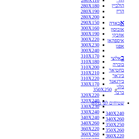
280X110
הולביין
280X180
הריז
280X190
280X200
א
290X150
באדה
300X160
אובוסון
300X190
אוזבקי
300X220
איספהאן
300X230
אפגן
300X240
310X170
ב
אלוצי
310X180
בוכרה
310X200
בחטיאר
310X210
ביג'אר
310X220
בירגאנד
330X170
בלגי
350X250
ברבר
320X220
320X240
שטיחים לפי מידה
330X230
330X240
340X240
340X240
340X260
340X260
350X250
360X220
350X260
360X260
360X220