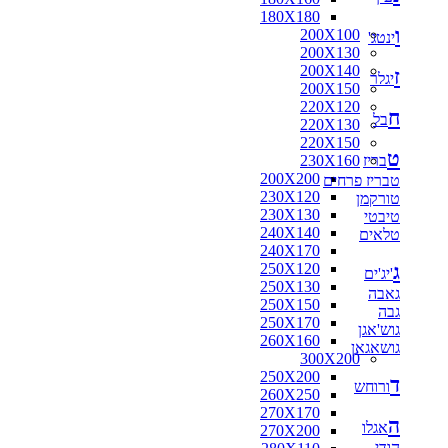
180X180
ו
200X100
ינטג'
200X130
200X140
ז
יגלר
200X150
220X120
ח
בל
220X130
220X150
ט
בריז
230X160
200X200
טבריז פרחים
230X120
טורקמן
230X130
טיבטי
240X140
טלאים
240X170
ג
250X120
'יג'ים
250X130
גאבה
250X150
גבה
250X170
גוש'אגן
260X160
גושאגאן
300X200
250X200
ד
ורוחש
260X250
270X170
ה
אגלו
270X200
הודי