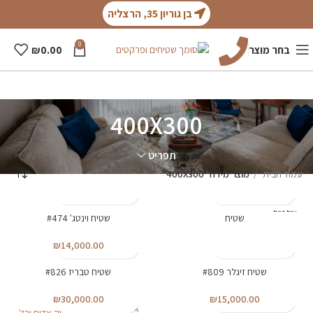
בן גוריון 35, הרצליה
0
בחר מוצר
0.00
₪
400X300
תפריט
עמוד הבית
מוצר מידה
400X300
אזל המל
שטיח
שטיח וינטג' #474
400X300
אי
₪
14,000.00
400X300
שטיח זיגלר #809
שטיח טבריז #826
400X300
400X300
₪
30,000.00
₪
15,000.00