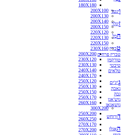
180X180
ו
200X100
ינטג'
200X130
200X140
ז
יגלר
200X150
220X120
ח
בל
220X130
220X150
ט
בריז
230X160
200X200
טבריז פרחים
230X120
טורקמן
230X130
טיבטי
240X140
טלאים
240X170
ג
250X120
'יג'ים
250X130
גאבה
250X150
גבה
250X170
גוש'אגן
260X160
גושאגאן
300X200
250X200
ד
ורוחש
260X250
270X170
ה
אגלו
270X200
הודי