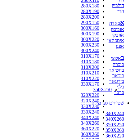
280X110
הולביין
280X180
הריז
280X190
280X200
א
290X150
באדה
300X160
אובוסון
300X190
אוזבקי
300X220
איספהאן
300X230
אפגן
300X240
310X170
ב
אלוצי
310X180
בוכרה
310X200
בחטיאר
310X210
ביג'אר
310X220
בירגאנד
330X170
בלגי
350X250
ברבר
320X220
320X240
שטיחים לפי מידה
330X230
330X240
340X240
340X240
340X260
340X260
350X250
360X220
350X260
360X260
360X220