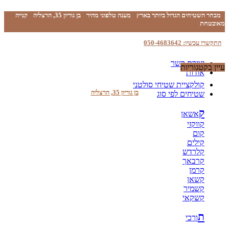
מבחר השטיחים הגדול ביותר בארץ
מענה טלפוני מהיר
בן גוריון 35, הרצליה
קנייה
מאובטחת
התקשרו עכשיו: 050-4683642
יצירת קשר
עיין בקטגוריות
אודות
קולקציית שטיחי סולטני
בן גוריון 35, הרצליה
שטיחים לפי סוג
ק
אשאן
קווקזי
קום
קילים
קלרדש
קרבאך
קרמן
קשאן
קשמיר
קשקאי
ת
ורכי