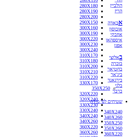
280X110
הולביין
280X180
הריז
280X190
280X200
א
290X150
באדה
300X160
אובוסון
300X190
אוזבקי
300X220
איספהאן
300X230
אפגן
300X240
310X170
ב
אלוצי
310X180
בוכרה
310X200
בחטיאר
310X210
ביג'אר
310X220
בירגאנד
330X170
בלגי
350X250
ברבר
320X220
320X240
שטיחים לפי מידה
330X230
330X240
340X240
340X240
340X260
340X260
350X250
360X220
350X260
360X260
360X220