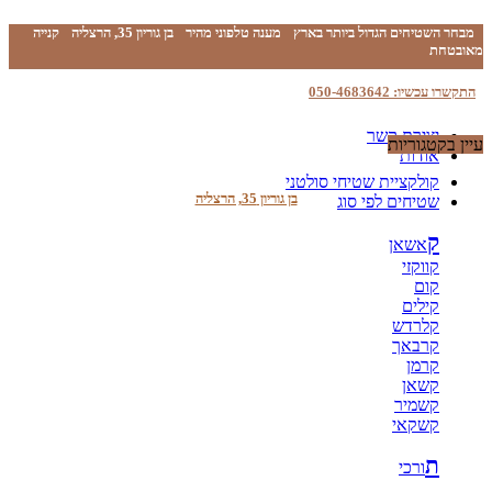
מבחר השטיחים הגדול ביותר בארץ
מענה טלפוני מהיר
בן גוריון 35, הרצליה
קנייה
מאובטחת
התקשרו עכשיו: 050-4683642
יצירת קשר
עיין בקטגוריות
אודות
קולקציית שטיחי סולטני
בן גוריון 35, הרצליה
שטיחים לפי סוג
ק
אשאן
קווקזי
קום
קילים
קלרדש
קרבאך
קרמן
קשאן
קשמיר
קשקאי
ת
ורכי