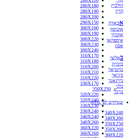
280X110
הולביין
280X180
הריז
280X190
280X200
א
290X150
באדה
300X160
אובוסון
300X190
אוזבקי
300X220
איספהאן
300X230
אפגן
300X240
310X170
ב
אלוצי
310X180
בוכרה
310X200
בחטיאר
310X210
ביג'אר
310X220
בירגאנד
330X170
בלגי
350X250
ברבר
320X220
320X240
שטיחים לפי מידה
330X230
330X240
340X240
340X240
340X260
340X260
350X250
360X220
350X260
360X260
360X220