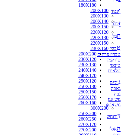
180X180
ו
200X100
ינטג'
200X130
200X140
ז
יגלר
200X150
220X120
ח
בל
220X130
220X150
ט
בריז
230X160
200X200
טבריז פרחים
230X120
טורקמן
230X130
טיבטי
240X140
טלאים
240X170
ג
250X120
'יג'ים
250X130
גאבה
250X150
גבה
250X170
גוש'אגן
260X160
גושאגאן
300X200
250X200
ד
ורוחש
260X250
270X170
ה
אגלו
270X200
הודי