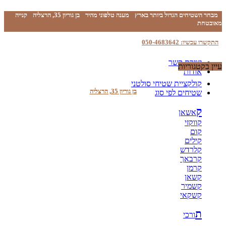
מבחר השטיחים הגדול ביותר בארץ
מענה טלפוני מהיר
בן גוריון 35, הרצליה
קנייה
מאובטחת
התקשרו עכשיו: 050-4683642
יצירת קשר
עיין בקטגוריות
אודות
קולקציית שטיחי סולטני
בן גוריון 35, הרצליה
שטיחים לפי סוג
ק
אשאן
קווקזי
קום
קילים
קלרדש
קרבאך
קרמן
קשאן
קשמיר
קשקאי
ת
ורכי