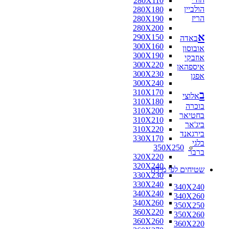
280X110
הולביין
280X180
הריז
280X190
280X200
א
290X150
באדה
300X160
אובוסון
300X190
אוזבקי
300X220
איספהאן
300X230
אפגן
300X240
310X170
ב
אלוצי
310X180
בוכרה
310X200
בחטיאר
310X210
ביג'אר
310X220
בירגאנד
330X170
בלגי
350X250
ברבר
320X220
320X240
שטיחים לפי מידה
330X230
330X240
340X240
340X240
340X260
340X260
350X250
360X220
350X260
360X260
360X220