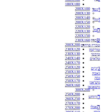
180X180
ו
200X100
ינטג'
200X130
200X140
ז
יגלר
200X150
220X120
ח
בל
220X130
220X150
ט
בריז
230X160
200X200
טבריז פרחים
230X120
טורקמן
230X130
טיבטי
240X140
טלאים
240X170
ג
250X120
'יג'ים
250X130
גאבה
250X150
גבה
250X170
גוש'אגן
260X160
גושאגאן
300X200
250X200
ד
ורוחש
260X250
270X170
ה
אגלו
270X200
הודי