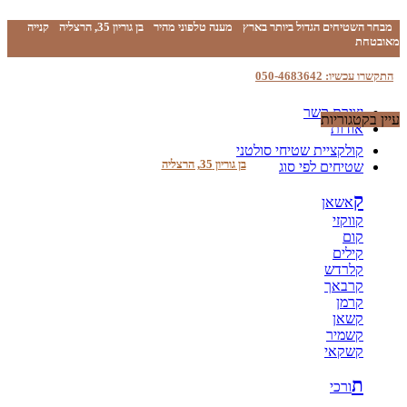
מבחר השטיחים הגדול ביותר בארץ
מענה טלפוני מהיר
בן גוריון 35, הרצליה
קנייה
מאובטחת
התקשרו עכשיו: 050-4683642
יצירת קשר
עיין בקטגוריות
אודות
קולקציית שטיחי סולטני
בן גוריון 35, הרצליה
שטיחים לפי סוג
ק
אשאן
קווקזי
קום
קילים
קלרדש
קרבאך
קרמן
קשאן
קשמיר
קשקאי
ת
ורכי