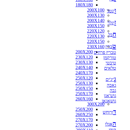
180X180
ו
200X100
ינטג'
200X130
200X140
ז
יגלר
200X150
220X120
ח
בל
220X130
220X150
ט
בריז
230X160
200X200
טבריז פרחים
230X120
טורקמן
230X130
טיבטי
240X140
טלאים
240X170
ג
250X120
'יג'ים
250X130
גאבה
250X150
גבה
250X170
גוש'אגן
260X160
גושאגאן
300X200
250X200
ד
ורוחש
260X250
270X170
ה
אגלו
270X200
הודי