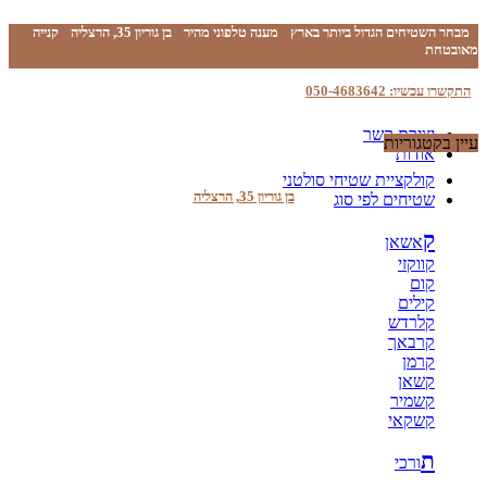
מבחר השטיחים הגדול ביותר בארץ
מענה טלפוני מהיר
בן גוריון 35, הרצליה
קנייה
מאובטחת
התקשרו עכשיו: 050-4683642
יצירת קשר
עיין בקטגוריות
אודות
קולקציית שטיחי סולטני
בן גוריון 35, הרצליה
שטיחים לפי סוג
ק
אשאן
קווקזי
קום
קילים
קלרדש
קרבאך
קרמן
קשאן
קשמיר
קשקאי
ת
ורכי