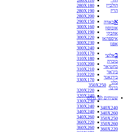
280X110
הולביין
280X180
הריז
280X190
280X200
א
290X150
באדה
300X160
אובוסון
300X190
אוזבקי
300X220
איספהאן
300X230
אפגן
300X240
310X170
ב
אלוצי
310X180
בוכרה
310X200
בחטיאר
310X210
ביג'אר
310X220
בירגאנד
330X170
בלגי
350X250
ברבר
320X220
320X240
שטיחים לפי מידה
330X230
330X240
340X240
340X240
340X260
340X260
350X250
360X220
350X260
360X260
360X220