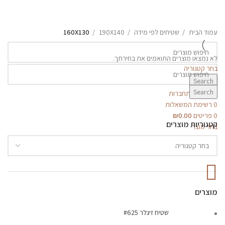
סולטני
שטיחים לפי מידה
שטיחים לפי סוג
שטיחים מודרניים
עמוד הבית
שטיחים לפי מידה
190X140
160X130
לא נמצאו מוצרים התואמים את בחירתך.
בחר קטגוריה
Search
Search
הרשמה/התחברות
0
רשימת המשאלות
0
פריטים
0.00
₪
קטגוריות מוצרים
בחר מוצר
מוצרים
שטיח זיגלר #625