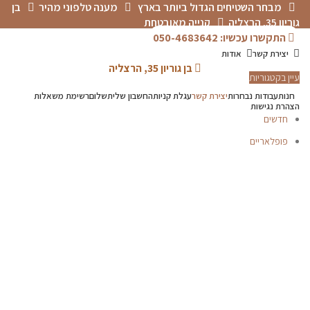
מבחר השטיחים הגדול ביותר בארץ
מענה טלפוני מהיר
בן
גוריון 35, הרצליה
קנייה מאובטחת
התקשרו עכשיו: 050-4683642
יצירת קשר
אודות
בן גוריון 35, הרצליה
עיין בקטגוריות
חנות
עבודות נבחרות
יצירת קשר
עגלת קניות
החשבון שלי
תשלום
רשימת משאלות
הצהרת נגישות
חדשים
פופלאריים
תפריט
הכל
מוצרים
מוסתרים
P.V.C
אדריכלים-מעצבים
דקים
טפטים
פרקטים
קולקציית שטיחי