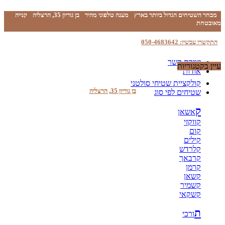
מבחר השטיחים הגדול ביותר בארץ
מענה טלפוני מהיר
בן גוריון 35, הרצליה
קנייה
מאובטחת
התקשרו עכשיו: 050-4683642
יצירת קשר
עיין בקטגוריות
אודות
קולקציית שטיחי סולטני
בן גוריון 35, הרצליה
שטיחים לפי סוג
ק
אשאן
קווקזי
קום
קילים
קלרדש
קרבאך
קרמן
קשאן
קשמיר
קשקאי
ת
ורכי