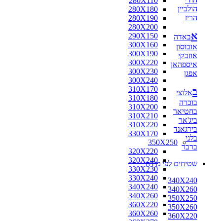
280X110
הולביין
280X180
הריז
280X190
280X200
א
290X150
באדה
300X160
אובוסון
300X190
אוזבקי
300X220
איספהאן
300X230
אפגן
300X240
310X170
ב
אלוצי
310X180
בוכרה
310X200
בחטיאר
310X210
ביג'אר
310X220
בירגאנד
330X170
בלגי
350X250
ברבר
320X220
320X240
שטיחים לפי מידה
330X230
330X240
340X240
340X240
340X260
340X260
350X250
360X220
350X260
360X260
360X220