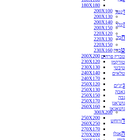
180X180
ו
200X100
ינטג'
200X130
200X140
ז
יגלר
200X150
220X120
ח
בל
220X130
220X150
ט
בריז
230X160
200X200
טבריז פרחים
230X120
טורקמן
230X130
טיבטי
240X140
טלאים
240X170
ג
250X120
'יג'ים
250X130
גאבה
250X150
גבה
250X170
גוש'אגן
260X160
גושאגאן
300X200
250X200
ד
ורוחש
260X250
270X170
ה
אגלו
270X200
הודי