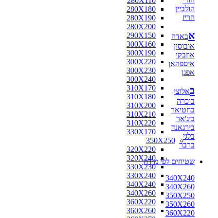
280X110
הולביין
280X180
הריז
280X190
280X200
א
290X150
באדה
300X160
אובוסון
300X190
אוזבקי
300X220
איספהאן
300X230
אפגן
300X240
310X170
ב
אלוצי
310X180
בוכרה
310X200
בחטיאר
310X210
ביג'אר
310X220
בירגאנד
330X170
בלגי
350X250
ברבר
320X220
320X240
שטיחים לפי מידה
330X230
330X240
340X240
340X240
340X260
340X260
350X250
360X220
350X260
360X260
360X220