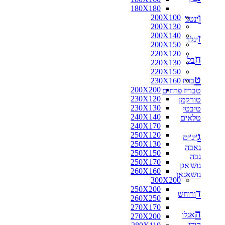
180X180
ו
200X100
ינטג'
200X130
200X140
ז
יגלר
200X150
220X120
ח
בל
220X130
220X150
ט
בריז
230X160
200X200
טבריז פרחים
230X120
טורקמן
230X130
טיבטי
240X140
טלאים
240X170
ג
250X120
'יג'ים
250X130
גאבה
250X150
גבה
250X170
גוש'אגן
260X160
גושאגאן
300X200
250X200
ד
ורוחש
260X250
270X170
ה
אגלו
270X200
הודי