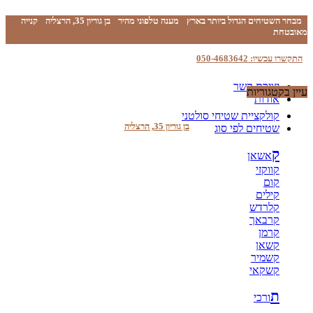
מבחר השטיחים הגדול ביותר בארץ
מענה טלפוני מהיר
בן גוריון 35, הרצליה
קנייה
מאובטחת
התקשרו עכשיו: 050-4683642
יצירת קשר
עיין בקטגוריות
אודות
קולקציית שטיחי סולטני
בן גוריון 35, הרצליה
שטיחים לפי סוג
ק
אשאן
קווקזי
קום
קילים
קלרדש
קרבאך
קרמן
קשאן
קשמיר
קשקאי
ת
ורכי