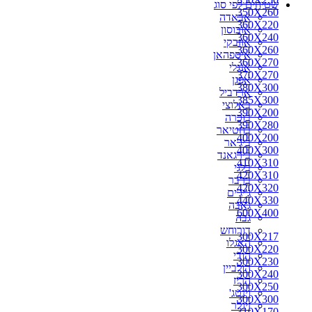
שטיחים לפי סוג
270X150
350X260
אבאדה
270X160
360X220
אובוסון
270X170
360X240
אוזבקי
270X180
360X260
איספהאן
270X200
360X270
אנגלי
280X110
370X270
אפגן
280X150
380X300
ארדביל
280X160
385X300
באלוצי
280X180
390X200
בוכרה
280X190
390X280
בחטיאר
280X200
400X200
ביג'אר
290X150
400X300
בירגאנד
290X180
410X310
בלגי
290X200
420X310
ברבר
290X260
420X320
ג'יג'ים
300X100
440X330
גאבה
300X150
600X400
גבה
300X160
דורוחש
300X180
300X217
האגלו
300X190
300X220
הודי
300X217
300X230
הולביין
300X220
300X240
הריז
300X230
300X250
וינטג'
300X240
300X300
זיגלר
310X170
310X170