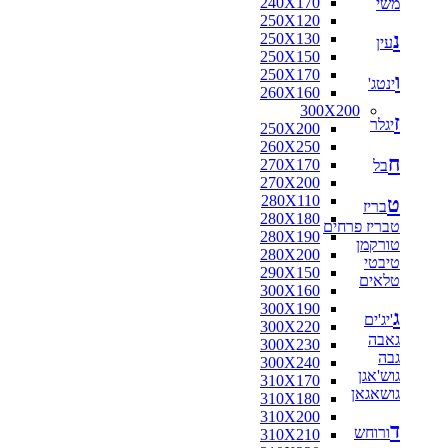
240X170
משי
160X160
250X120
170X120
נ
250X130
170X125
עין
250X150
170X160
250X170
180X110
ו
ינטג'
260X160
180X115
300X200
180X120
ז
יגלר
250X200
180X130
260X250
180X140
ח
270X170
בל
180X160
270X200
180X180
280X110
ט
190X130
בריז
280X180
200X100
טבריז פרחים
280X190
200X130
טורקמן
280X200
200X140
טיבטי
290X150
200X150
טלאים
300X160
200X80
300X190
210X130
ג
'יג'ים
300X220
210X140
גאבה
300X230
210X240
גבה
300X240
216X250
גוש'אגן
310X170
220X100
גושאגאן
310X180
220X110
310X200
220X120
ד
ורוחש
310X210
220X130