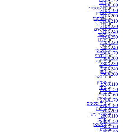
חבל
310X180
310X180
טאפסטרי
310X190
310X190
טבריז
310X200
310X200
טורקמן
310X210
310X210
טיבטי
310X220
310X220
טלאים
330X170
310X240
ילמה
330X200
316X250
ימות
350X250
320X220
לורי
300X250
320X240
ליליאן
310X240
330X170
מודרני
316X250
330X200
מכונה
320X220
330X230
משי
320X240
330X240
נעין
330X230
330X260
סוזאני
330X240
סומק
330X260
270X110
סנה
340X240
270X150
סרוג
340X260
270X160
סרוק
350X260
270X170
עור טלאים
360X220
270X180
עורות
360X240
270X200
פרחי משי
360X260
280X110
פרסי
360X270
280X150
קאשאן
370X270
280X160
קווקזי
400X300
280X180