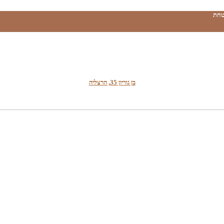
טחת
בן גוריון 35, הרצליה