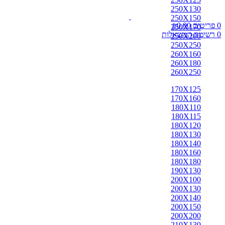
אבאדה
250X130
אובוסון
250X150
אוזבקי
0
פריטים
0.00
₪
250X170
איספהאן
0
רשימת המשאלות
250X200
אנגלי
250X250
אפגן
260X160
ארדביל
260X180
באלוצי
260X250
בוכרה
בחטיאר
170X125
ביג'אר
170X160
בירגאנד
180X110
בלגי
180X115
ברבר
180X120
ג'יג'ים
180X130
גאבה
180X140
גבה
180X160
גוש'אגן
180X180
גושאגאן
190X130
דורוחש
200X100
האגלו
200X130
הודי
200X140
הולביין
200X150
הריז
200X200
וינטג'
210X130