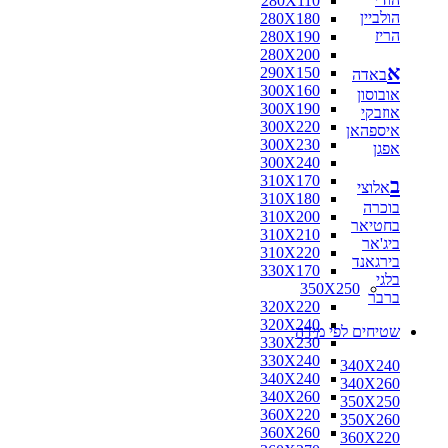
280X110
הולביין
280X180
הריז
280X190
280X200
א
290X150
באדה
300X160
אובוסון
300X190
אוזבקי
300X220
איספהאן
300X230
אפגן
300X240
310X170
ב
אלוצי
310X180
בוכרה
310X200
בחטיאר
310X210
ביג'אר
310X220
בירגאנד
330X170
בלגי
350X250
ברבר
320X220
320X240
שטיחים לפי מידה
330X230
330X240
340X240
340X240
340X260
340X260
350X250
360X220
350X260
360X260
360X220