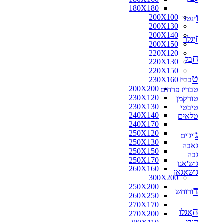
180X180
ו
200X100
ינטג'
200X130
200X140
ז
יגלר
200X150
220X120
ח
בל
220X130
220X150
ט
בריז
230X160
200X200
טבריז פרחים
230X120
טורקמן
230X130
טיבטי
240X140
טלאים
240X170
ג
250X120
'יג'ים
250X130
גאבה
250X150
גבה
250X170
גוש'אגן
260X160
גושאגאן
300X200
250X200
ד
ורוחש
260X250
270X170
ה
אגלו
270X200
הודי