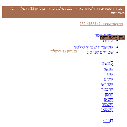
מבחר השטיחים הגדול ביותר בארץ
מענה טלפוני מהיר
בן גוריון 35, הרצליה
קנייה
מאובטחת
התקשרו עכשיו: 050-4683642
יצירת קשר
עיין בקטגוריות
אודות
קולקציית שטיחי סולטני
בן גוריון 35, הרצליה
שטיחים לפי סוג
ק
אשאן
קווקזי
קום
קילים
קלרדש
קרבאך
קרמן
קשאן
קשמיר
קשקאי
ת
ורכי