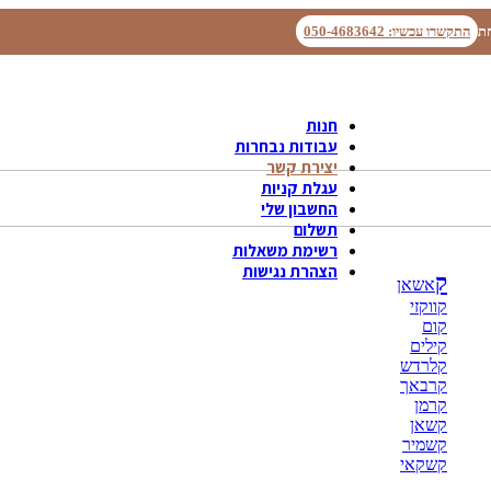
ת
התקשרו עכשיו: 050-4683642
חנות
עבודות נבחרות
יצירת קשר
עגלת קניות
החשבון שלי
תשלום
רשימת משאלות
הצהרת נגישות
ק
אשאן
קווקזי
קום
קילים
קלרדש
קרבאך
קרמן
קשאן
קשמיר
קשקאי