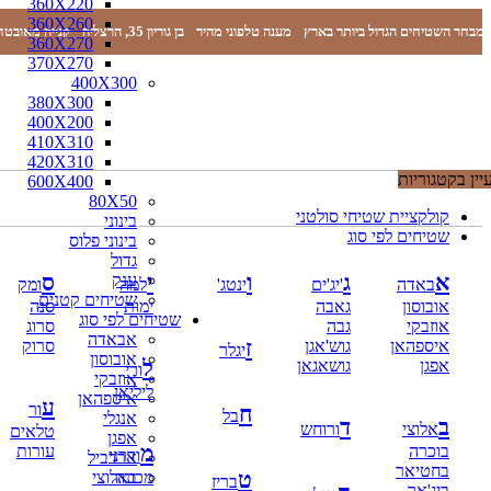
360X220
360X260
מבחר השטיחים הגדול ביותר בארץ
מענה טלפוני מהיר
בן גוריון 35, הרצליה
קנייה מאובטח
360X270
370X270
400X300
380X300
400X200
410X310
420X310
יין בקטגוריות
600X400
80X50
קולקציית שטיחי סולטני
בינוני
שטיחים לפי סוג
בינוני פלוס
גדול
א
ג
ו
י
ס
ענק
באדה
'יג'ים
ינטג'
למה
ומק
שטיחים קטנים
אובוסון
גאבה
ימות
סנה
שטיחים לפי סוג
אוזבקי
גבה
סרוג
אבאדה
תפריט
ז
איספהאן
גוש'אגן
סרוק
יגלר
אובוסון
ל
אפגן
גושאגאן
ורי
אוזבקי
הכל
ליליאן
איספהאן
מוצרים
ע
ור
ח
בל
אנגלי
מוסתרים
ב
ד
אלוצי
ורוחש
טלאים
אפגן
P.V.C
מ
בוכרה
עורות
ודרני
ארדביל
אדריכלים-מעצבים
בחטיאר
ט
באלוצי
מכונה
דקים
בריז
ביג'אר