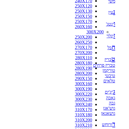
240X170
משי
160X160
250X120
170X120
נ
250X130
170X125
עין
250X150
170X160
250X170
180X110
ו
ינטג'
260X160
180X115
300X200
180X120
ז
יגלר
250X200
180X130
260X250
180X140
ח
270X170
בל
180X160
270X200
180X180
280X110
ט
190X130
בריז
280X180
200X100
טבריז פרחים
280X190
200X130
טורקמן
280X200
200X140
טיבטי
290X150
200X150
טלאים
300X160
200X80
300X190
210X130
ג
'יג'ים
300X220
210X140
גאבה
300X230
210X240
גבה
300X240
216X250
גוש'אגן
310X170
220X100
גושאגאן
310X180
220X110
310X200
220X120
ד
ורוחש
310X210
220X130