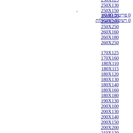
אבאדה
250X130
אובוסון
250X150
אוזבקי
0
פריטים
0.00
₪
250X170
איספהאן
0
רשימת המשאלות
250X200
אנגלי
250X250
אפגן
260X160
ארדביל
260X180
באלוצי
260X250
בוכרה
בחטיאר
170X125
ביג'אר
170X160
בירגאנד
180X110
בלגי
180X115
ברבר
180X120
ג'יג'ים
180X130
גאבה
180X140
גבה
180X160
גוש'אגן
180X180
גושאגאן
190X130
דורוחש
200X100
האגלו
200X130
הודי
200X140
הולביין
200X150
הריז
200X200
וינטג'
210X130