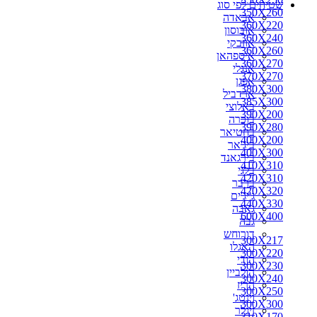
שטיחים לפי סוג
270X150
350X260
אבאדה
270X160
360X220
אובוסון
270X170
360X240
אוזבקי
270X180
360X260
איספהאן
270X200
360X270
אנגלי
280X110
370X270
אפגן
280X150
380X300
ארדביל
280X160
385X300
באלוצי
280X180
390X200
בוכרה
280X190
390X280
בחטיאר
280X200
400X200
ביג'אר
290X150
400X300
בירגאנד
290X180
410X310
בלגי
290X200
420X310
ברבר
290X260
420X320
ג'יג'ים
300X100
440X330
גאבה
300X150
600X400
גבה
300X160
דורוחש
300X180
300X217
האגלו
300X190
300X220
הודי
300X217
300X230
הולביין
300X220
300X240
הריז
300X230
300X250
וינטג'
300X240
300X300
זיגלר
310X170
310X170