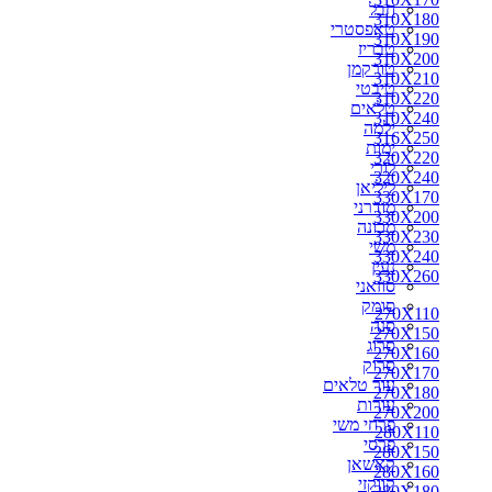
חבל
310X180
310X180
טאפסטרי
310X190
310X190
טבריז
310X200
310X200
טורקמן
310X210
310X210
טיבטי
310X220
310X220
טלאים
330X170
310X240
ילמה
330X200
316X250
ימות
350X250
320X220
לורי
300X250
320X240
ליליאן
310X240
330X170
מודרני
316X250
330X200
מכונה
320X220
330X230
משי
320X240
330X240
נעין
330X230
330X260
סוזאני
330X240
סומק
330X260
270X110
סנה
340X240
270X150
סרוג
340X260
270X160
סרוק
350X260
270X170
עור טלאים
360X220
270X180
עורות
360X240
270X200
פרחי משי
360X260
280X110
פרסי
360X270
280X150
קאשאן
370X270
280X160
קווקזי
400X300
280X180