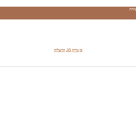
טחת
בן גוריון 35, הרצליה