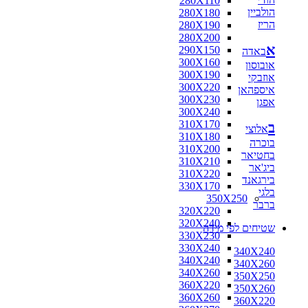
280X110
הולביין
280X180
הריז
280X190
280X200
א
290X150
באדה
300X160
אובוסון
300X190
אוזבקי
300X220
איספהאן
300X230
אפגן
300X240
310X170
ב
אלוצי
310X180
בוכרה
310X200
בחטיאר
310X210
ביג'אר
310X220
בירגאנד
330X170
בלגי
350X250
ברבר
320X220
320X240
שטיחים לפי מידה
330X230
330X240
340X240
340X240
340X260
340X260
350X250
360X220
350X260
360X260
360X220