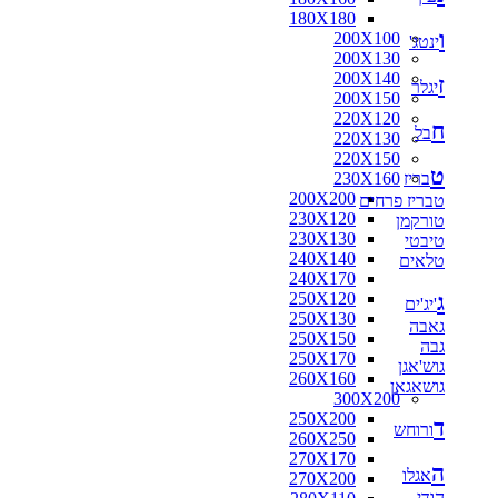
180X180
ו
200X100
ינטג'
200X130
200X140
ז
יגלר
200X150
220X120
ח
בל
220X130
220X150
ט
בריז
230X160
200X200
טבריז פרחים
230X120
טורקמן
230X130
טיבטי
240X140
טלאים
240X170
ג
250X120
'יג'ים
250X130
גאבה
250X150
גבה
250X170
גוש'אגן
260X160
גושאגאן
300X200
250X200
ד
ורוחש
260X250
270X170
ה
אגלו
270X200
הודי