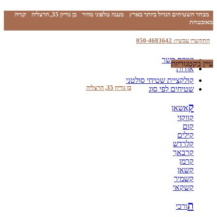
מבחר השטיחים הגדול ביותר בארץ
מענה טלפוני מהיר
בן גוריון 35, הרצליה
קנייה
מאובטחת
התקשרו עכשיו: 050-4683642
יצירת קשר
עיין בקטגוריות
אודות
קולקציית שטיחי סולטני
בן גוריון 35, הרצליה
שטיחים לפי סוג
ק
אשאן
קווקזי
קום
קילים
קלרדש
קרבאך
קרמן
קשאן
קשמיר
קשקאי
ת
ורכי