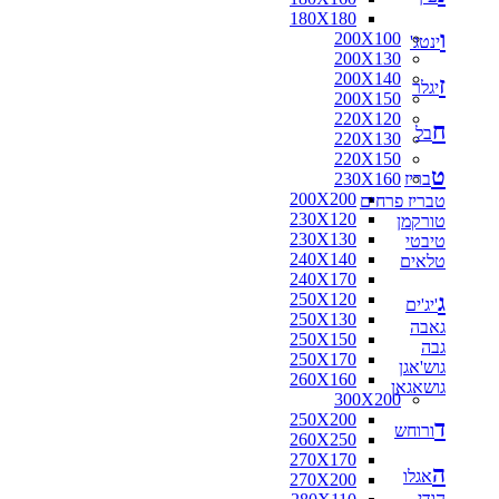
180X180
ו
200X100
ינטג'
200X130
200X140
ז
יגלר
200X150
220X120
ח
בל
220X130
220X150
ט
בריז
230X160
200X200
טבריז פרחים
230X120
טורקמן
230X130
טיבטי
240X140
טלאים
240X170
ג
250X120
'יג'ים
250X130
גאבה
250X150
גבה
250X170
גוש'אגן
260X160
גושאגאן
300X200
250X200
ד
ורוחש
260X250
270X170
ה
אגלו
270X200
הודי