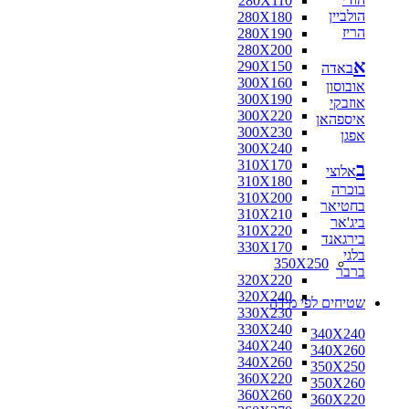
280X110
הולביין
280X180
הריז
280X190
280X200
א
290X150
באדה
300X160
אובוסון
300X190
אוזבקי
300X220
איספהאן
300X230
אפגן
300X240
310X170
ב
אלוצי
310X180
בוכרה
310X200
בחטיאר
310X210
ביג'אר
310X220
בירגאנד
330X170
בלגי
350X250
ברבר
320X220
320X240
שטיחים לפי מידה
330X230
330X240
340X240
340X240
340X260
340X260
350X250
360X220
350X260
360X260
360X220