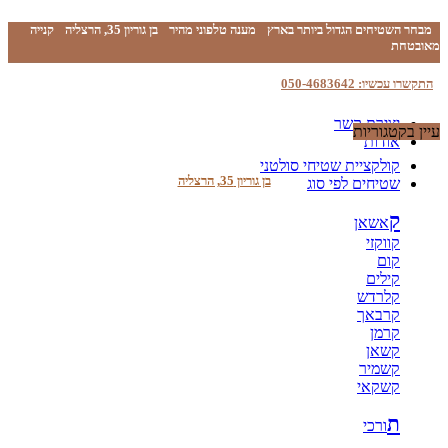
מבחר השטיחים הגדול ביותר בארץ
מענה טלפוני מהיר
בן גוריון 35, הרצליה
קנייה
מאובטחת
התקשרו עכשיו: 050-4683642
יצירת קשר
עיין בקטגוריות
אודות
קולקציית שטיחי סולטני
בן גוריון 35, הרצליה
שטיחים לפי סוג
ק
אשאן
קווקזי
קום
קילים
קלרדש
קרבאך
קרמן
קשאן
קשמיר
קשקאי
ת
ורכי