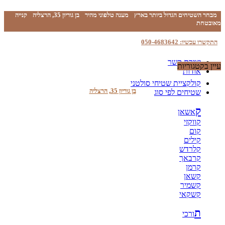
מבחר השטיחים הגדול ביותר בארץ
מענה טלפוני מהיר
בן גוריון 35, הרצליה
קנייה
מאובטחת
התקשרו עכשיו: 050-4683642
יצירת קשר
עיין בקטגוריות
אודות
קולקציית שטיחי סולטני
בן גוריון 35, הרצליה
שטיחים לפי סוג
ק
אשאן
קווקזי
קום
קילים
קלרדש
קרבאך
קרמן
קשאן
קשמיר
קשקאי
ת
ורכי