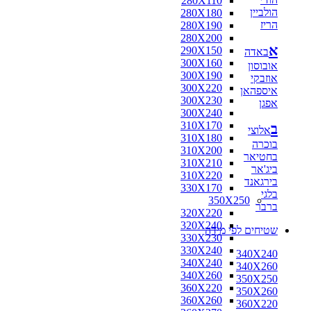
280X110
הולביין
280X180
הריז
280X190
280X200
א
290X150
באדה
300X160
אובוסון
300X190
אוזבקי
300X220
איספהאן
300X230
אפגן
300X240
310X170
ב
אלוצי
310X180
בוכרה
310X200
בחטיאר
310X210
ביג'אר
310X220
בירגאנד
330X170
בלגי
350X250
ברבר
320X220
320X240
שטיחים לפי מידה
330X230
330X240
340X240
340X240
340X260
340X260
350X250
360X220
350X260
360X260
360X220