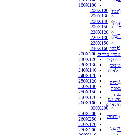
180X180
ו
200X100
ינטג'
200X130
200X140
ז
יגלר
200X150
220X120
ח
בל
220X130
220X150
ט
בריז
230X160
200X200
טבריז פרחים
230X120
טורקמן
230X130
טיבטי
240X140
טלאים
240X170
ג
250X120
'יג'ים
250X130
גאבה
250X150
גבה
250X170
גוש'אגן
260X160
גושאגאן
300X200
250X200
ד
ורוחש
260X250
270X170
ה
אגלו
270X200
הודי