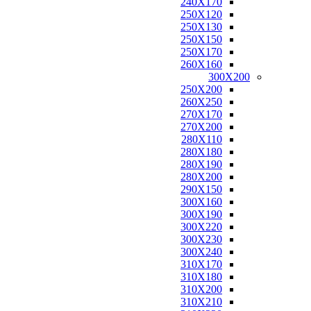
240X170
160X160
250X120
170X120
250X130
170X125
250X150
170X160
250X170
180X110
260X160
180X115
300X200
180X120
250X200
180X130
260X250
180X140
270X170
180X160
270X200
180X180
280X110
190X130
280X180
200X100
280X190
200X130
280X200
200X140
290X150
200X150
300X160
200X80
300X190
210X130
300X220
210X140
300X230
210X240
300X240
216X250
310X170
220X100
310X180
220X110
310X200
220X120
310X210
220X130