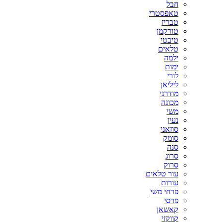
חבל
310X180
טאפסטרי
310X190
טבריז
310X200
טורקמן
310X210
טיבטי
310X220
טלאים
330X170
ילמה
330X200
ימות
350X250
לורי
300X250
ליליאן
310X240
מודרני
316X250
מכונה
320X220
משי
320X240
נעין
330X230
סוזאני
330X240
סומק
330X260
סנה
340X240
סרוג
340X260
סרוק
350X260
עור טלאים
360X220
עורות
360X240
פרחי משי
360X260
פרסי
360X270
קאשאן
370X270
קווקזי
400X300