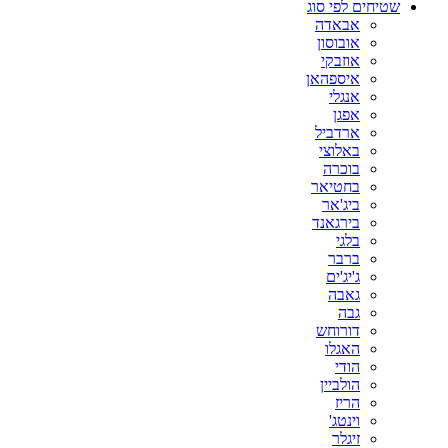
שטיחים לפי סוג
270X150
אבאדה
270X160
אובוסון
270X170
אוזבקי
270X180
איספהאן
270X200
אנגלי
280X110
אפגן
280X150
ארדביל
280X160
באלוצי
280X180
בוכרה
280X190
בחטיאר
280X200
ביג'אר
290X150
בירגאנד
290X180
בלגי
290X200
ברבר
290X260
ג'יג'ים
300X100
גאבה
300X150
גבה
300X160
דורוחש
300X180
האגלו
300X190
הודי
300X217
הולביין
300X220
הריז
300X230
וינטג'
300X240
זיגלר
310X170