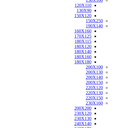
150X100
טפטים
120X110
פרקטים
130X90
קולקציית
150X120
שטיחי
150X250
סולטני
190X140
שטיחים
160X160
לפי מידה
170X125
120X180
180X115
150X100
180X120
110X70
180X140
120X110
180X160
120X70
180X180
130X120
200X100
130X90
200X130
140X100
200X140
150X120
200X150
150X125
220X120
150X150
220X130
160X100
220X150
160X120
230X160
90X60
200X200
150X250
230X120
190X140
230X130
160X130
240X140
160X140