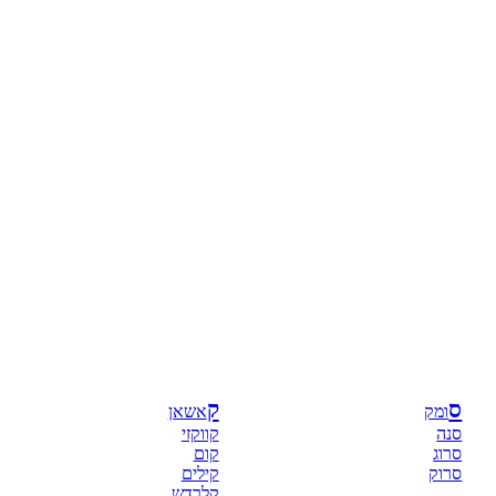
ס
ק
ומק
אשאן
סנה
קווקזי
סרוג
קום
סרוק
קילים
קלרדש