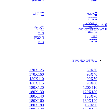
ב
ד
אלוצי
ורוחש
בוכרה
בחטיאר
0
פריטים
0.00
₪
ה
ביג'אר
אגלו
0
רשימת המשאלות
בירגאנד
הודי
בלגי
הולביין
ברבר
הריז
פלוס
גדול
שטיחים לפי מידה
170X125
80X50
170X160
90X40
180X110
90X50
180X115
90X60
180X120
120X110
180X130
120X180
180X140
120X70
180X160
130X120
180X180
130X90