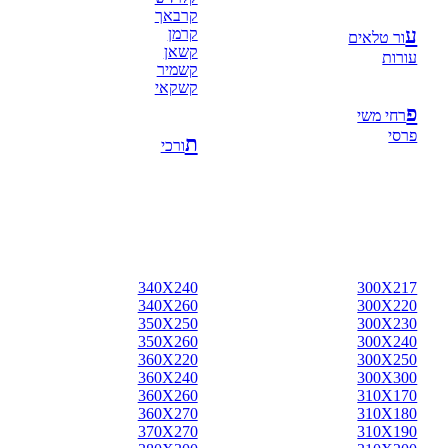
קרבאך
ע
קרמן
ור טלאים
קשאן
עורות
קשמיר
קשקאי
פ
רחי משי
פרסי
ת
ורכי
340X240
300X217
340X260
300X220
350X250
300X230
350X260
300X240
360X220
300X250
360X240
300X300
360X260
310X170
360X270
310X180
370X270
310X190