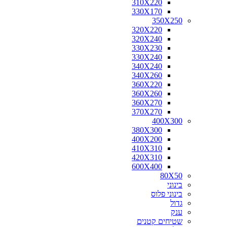
310X220
220X150
330X170
230X160
350X250
200X200
320X220
230X110
320X240
230X120
330X230
230X130
330X240
230X140
340X240
230X170
340X260
240X140
360X220
240X160
360X260
240X170
360X270
240X240
370X270
250X100
400X300
250X120
380X300
250X125
400X200
250X130
410X310
250X150
420X310
250X170
600X400
260X160
80X50
260X180
בינוני
270X110
בינוני פלוס
300X200
גדול
250X200
ענק
250X250
שטיחים קטנים
260X250