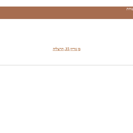
טחת
בן גוריון 35, הרצליה