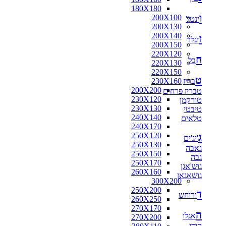
180X180
ו
200X100
ינטג'
200X130
200X140
ז
יגלר
200X150
220X120
ח
בל
220X130
220X150
ט
בריז
230X160
200X200
טבריז פרחים
230X120
טורקמן
230X130
טיבטי
240X140
טלאים
240X170
ג
250X120
'יג'ים
250X130
גאבה
250X150
גבה
250X170
גוש'אגן
260X160
גושאגאן
300X200
250X200
ד
ורוחש
260X250
270X170
ה
אגלו
270X200
הודי