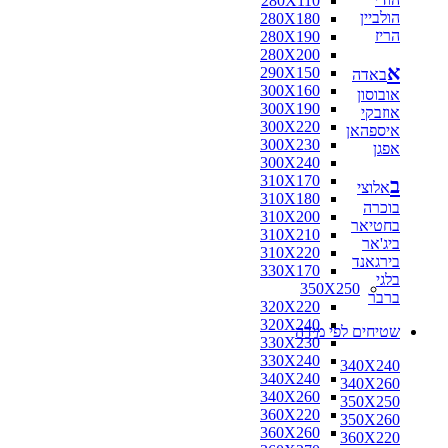
280X110
הולביין
280X180
הריז
280X190
280X200
א
290X150
באדה
300X160
אובוסון
300X190
אוזבקי
300X220
איספהאן
300X230
אפגן
300X240
310X170
ב
אלוצי
310X180
בוכרה
310X200
בחטיאר
310X210
ביג'אר
310X220
בירגאנד
330X170
בלגי
350X250
ברבר
320X220
320X240
שטיחים לפי מידה
330X230
330X240
340X240
340X240
340X260
340X260
350X250
360X220
350X260
360X260
360X220