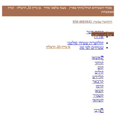
מבחר השטיחים הגדול ביותר בארץ
מענה טלפוני מהיר
בן גוריון 35, הרצליה
קנייה
מאובטחת
התקשרו עכשיו: 050-4683642
יצירת קשר
עיין בקטגוריות
אודות
קולקציית שטיחי סולטני
בן גוריון 35, הרצליה
שטיחים לפי סוג
ק
אשאן
קווקזי
קום
קילים
קלרדש
קרבאך
קרמן
קשאן
קשמיר
קשקאי
ת
ורכי