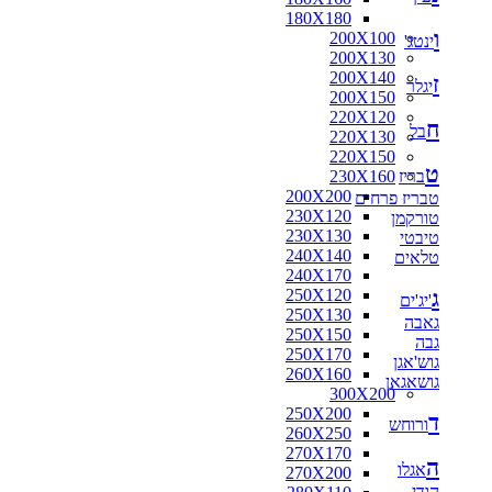
180X180
ו
200X100
ינטג'
200X130
200X140
ז
יגלר
200X150
220X120
ח
בל
220X130
220X150
ט
בריז
230X160
200X200
טבריז פרחים
230X120
טורקמן
230X130
טיבטי
240X140
טלאים
240X170
ג
250X120
'יג'ים
250X130
גאבה
250X150
גבה
250X170
גוש'אגן
260X160
גושאגאן
300X200
250X200
ד
ורוחש
260X250
270X170
ה
אגלו
270X200
הודי