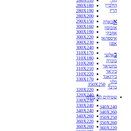
280X110
הולביין
280X180
הריז
280X190
280X200
א
290X150
באדה
300X160
אובוסון
300X190
אוזבקי
300X220
איספהאן
300X230
אפגן
300X240
310X170
ב
אלוצי
310X180
בוכרה
310X200
בחטיאר
310X210
ביג'אר
310X220
בירגאנד
330X170
בלגי
350X250
ברבר
320X220
320X240
שטיחים לפי מידה
330X230
330X240
340X240
340X240
340X260
340X260
350X250
360X220
350X260
360X260
360X220