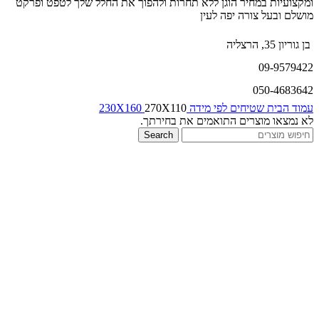
ומקצועיות במחיר הוגן ללא תחרות ולהפוך את החלל שלך לטפט ופרקט
מושלם ובעל צורה יפה לעין
בן גוריון 35, הרצליה
09-9579422
050-4683642
עמוד הבית
שטיחים לפי מידה
270X110
230X160
לא נמצאו מוצרים התואמים את בחירתך.
Search