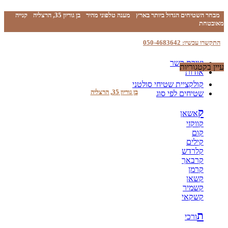
מבחר השטיחים הגדול ביותר בארץ
מענה טלפוני מהיר
בן גוריון 35, הרצליה
קנייה
מאובטחת
התקשרו עכשיו: 050-4683642
יצירת קשר
עיין בקטגוריות
אודות
קולקציית שטיחי סולטני
בן גוריון 35, הרצליה
שטיחים לפי סוג
ק
אשאן
קווקזי
קום
קילים
קלרדש
קרבאך
קרמן
קשאן
קשמיר
קשקאי
ת
ורכי