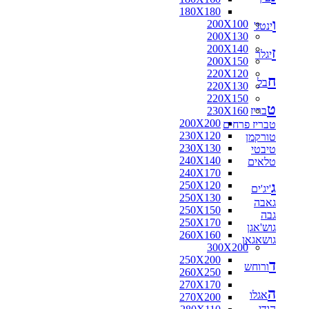
180X180
ו
200X100
ינטג'
200X130
200X140
ז
יגלר
200X150
220X120
ח
בל
220X130
220X150
ט
בריז
230X160
200X200
טבריז פרחים
230X120
טורקמן
230X130
טיבטי
240X140
טלאים
240X170
ג
250X120
'יג'ים
250X130
גאבה
250X150
גבה
250X170
גוש'אגן
260X160
גושאגאן
300X200
250X200
ד
ורוחש
260X250
270X170
ה
אגלו
270X200
הודי