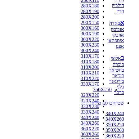
280X110
הולביין
280X180
הריז
280X190
280X200
א
290X150
באדה
300X160
אובוסון
300X190
אוזבקי
300X220
איספהאן
300X230
אפגן
300X240
310X170
ב
אלוצי
310X180
בוכרה
310X200
בחטיאר
310X210
ביג'אר
310X220
בירגאנד
330X170
בלגי
350X250
ברבר
320X220
320X240
שטיחים לפי מידה
330X230
330X240
340X240
340X240
340X260
340X260
350X250
360X220
350X260
360X260
360X220