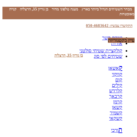
מבחר השטיחים הגדול ביותר בארץ
מענה טלפוני מהיר
בן גוריון 35, הרצליה
קנייה
מאובטחת
התקשרו עכשיו: 050-4683642
יצירת קשר
עיין בקטגוריות
אודות
קולקציית שטיחי סולטני
בן גוריון 35, הרצליה
שטיחים לפי סוג
ק
אשאן
קווקזי
קום
קילים
קלרדש
קרבאך
קרמן
קשאן
קשמיר
קשקאי
ת
ורכי