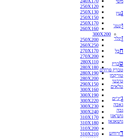
240X170
משי
160X160
250X120
170X120
נ
250X130
170X125
עין
250X150
170X160
250X170
180X110
ו
ינטג'
260X160
180X115
300X200
180X120
ז
יגלר
250X200
180X130
260X250
180X140
ח
270X170
בל
180X160
270X200
180X180
280X110
ט
190X130
בריז
280X180
200X100
טבריז פרחים
280X190
200X130
טורקמן
280X200
200X140
טיבטי
290X150
200X150
טלאים
300X160
200X80
300X190
210X130
ג
'יג'ים
300X220
210X140
גאבה
300X230
210X240
גבה
300X240
216X250
גוש'אגן
310X170
220X100
גושאגאן
310X180
220X110
310X200
220X120
ד
ורוחש
310X210
220X130