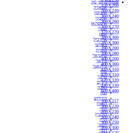
שטיחים לפי סוג
270X150
350X260
אבאדה
270X160
360X220
אובוסון
270X170
360X240
אוזבקי
270X180
360X260
איספהאן
270X200
360X270
אנגלי
280X110
370X270
אפגן
280X150
380X300
ארדביל
280X160
385X300
באלוצי
280X180
390X200
בוכרה
280X190
390X280
בחטיאר
280X200
400X200
ביג'אר
290X150
400X300
בירגאנד
290X180
410X310
בלגי
290X200
420X310
ברבר
290X260
420X320
ג'יג'ים
300X100
440X330
גאבה
300X150
600X400
גבה
300X160
דורוחש
300X180
300X217
האגלו
300X190
300X220
הודי
300X217
300X230
הולביין
300X220
300X240
הריז
300X230
300X250
וינטג'
300X240
300X300
זיגלר
310X170
310X170