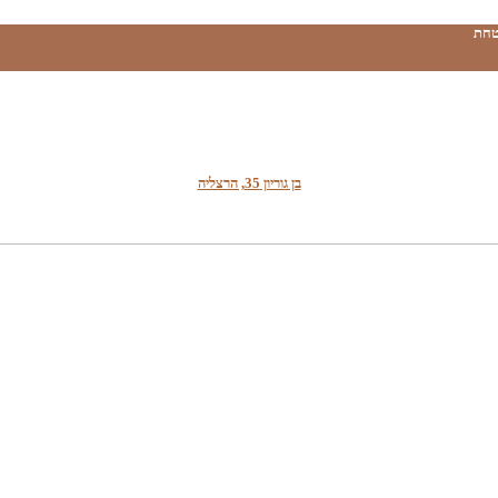
טחת
בן גוריון 35, הרצליה