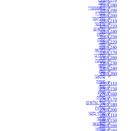
חבל
310X180
310X180
טאפסטרי
310X190
310X190
טבריז
310X200
310X200
טורקמן
310X210
310X210
טיבטי
310X220
310X220
טלאים
330X170
310X240
ילמה
330X200
316X250
ימות
350X250
320X220
לורי
300X250
320X240
ליליאן
310X240
330X170
מודרני
316X250
330X200
מכונה
320X220
330X230
משי
320X240
330X240
נעין
330X230
330X260
סוזאני
330X240
סומק
330X260
270X110
סנה
340X240
270X150
סרוג
340X260
270X160
סרוק
350X260
270X170
עור טלאים
360X220
270X180
עורות
360X240
270X200
פרחי משי
360X260
280X110
פרסי
360X270
280X150
קאשאן
370X270
280X160
קווקזי
400X300
280X180