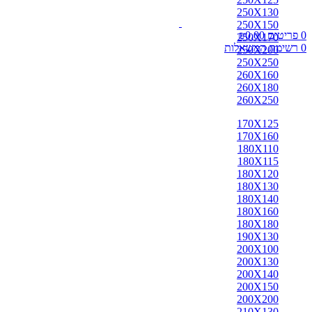
אבאדה
250X130
אובוסון
250X150
אוזבקי
0
פריטים
0.00
₪
250X170
איספהאן
0
רשימת המשאלות
250X200
אנגלי
250X250
אפגן
260X160
ארדביל
260X180
באלוצי
260X250
בוכרה
בחטיאר
170X125
ביג'אר
170X160
בירגאנד
180X110
בלגי
180X115
ברבר
180X120
ג'יג'ים
180X130
גאבה
180X140
גבה
180X160
גוש'אגן
180X180
גושאגאן
190X130
דורוחש
200X100
האגלו
200X130
הודי
200X140
הולביין
200X150
הריז
200X200
וינטג'
210X130