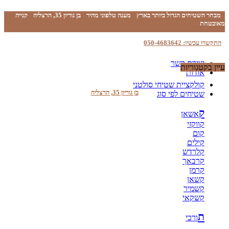
מבחר השטיחים הגדול ביותר בארץ
מענה טלפוני מהיר
בן גוריון 35, הרצליה
קנייה
מאובטחת
התקשרו עכשיו: 050-4683642
יצירת קשר
עיין בקטגוריות
אודות
קולקציית שטיחי סולטני
בן גוריון 35, הרצליה
שטיחים לפי סוג
ק
אשאן
קווקזי
קום
קילים
קלרדש
קרבאך
קרמן
קשאן
קשמיר
קשקאי
ת
ורכי