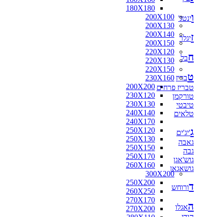
180X180
ו
200X100
ינטג'
200X130
200X140
ז
יגלר
200X150
220X120
ח
בל
220X130
220X150
ט
בריז
230X160
200X200
טבריז פרחים
230X120
טורקמן
230X130
טיבטי
240X140
טלאים
240X170
ג
250X120
'יג'ים
250X130
גאבה
250X150
גבה
250X170
גוש'אגן
260X160
גושאגאן
300X200
250X200
ד
ורוחש
260X250
270X170
ה
אגלו
270X200
הודי