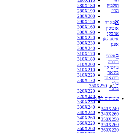
280X110
הולביין
280X180
הריז
280X190
280X200
א
290X150
באדה
300X160
אובוסון
300X190
אוזבקי
300X220
איספהאן
300X230
אפגן
300X240
310X170
ב
אלוצי
310X180
בוכרה
310X200
בחטיאר
310X210
ביג'אר
310X220
בירגאנד
330X170
בלגי
350X250
ברבר
320X220
320X240
שטיחים לפי מידה
330X230
330X240
340X240
340X240
340X260
340X260
350X250
360X220
350X260
360X260
360X220