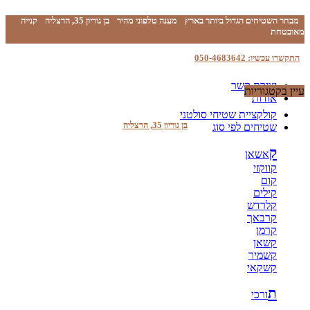
מבחר השטיחים הגדול ביותר בארץ
מענה טלפוני מהיר
בן גוריון 35, הרצליה
קנייה
מאובטחת
התקשרו עכשיו: 050-4683642
יצירת קשר
עיין בקטגוריות
אודות
קולקציית שטיחי סולטני
בן גוריון 35, הרצליה
שטיחים לפי סוג
ק
אשאן
קווקזי
קום
קילים
קלרדש
קרבאך
קרמן
קשאן
קשמיר
קשקאי
ת
ורכי