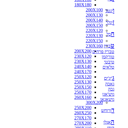
180X180
ו
200X100
ינטג'
200X130
200X140
ז
יגלר
200X150
220X120
ח
בל
220X130
220X150
ט
בריז
230X160
200X200
טבריז פרחים
230X120
טורקמן
230X130
טיבטי
240X140
טלאים
240X170
ג
250X120
'יג'ים
250X130
גאבה
250X150
גבה
250X170
גוש'אגן
260X160
גושאגאן
300X200
250X200
ד
ורוחש
260X250
270X170
ה
אגלו
270X200
הודי