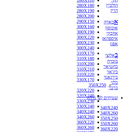
280X110
הולביין
280X180
הריז
280X190
280X200
א
290X150
באדה
300X160
אובוסון
300X190
אוזבקי
300X220
איספהאן
300X230
אפגן
300X240
310X170
ב
אלוצי
310X180
בוכרה
310X200
בחטיאר
310X210
ביג'אר
310X220
בירגאנד
330X170
בלגי
350X250
ברבר
320X220
320X240
שטיחים לפי מידה
330X230
330X240
340X240
340X240
340X260
340X260
350X250
360X220
350X260
360X260
360X220