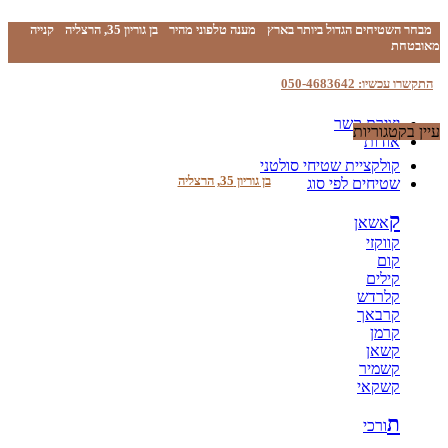
מבחר השטיחים הגדול ביותר בארץ
מענה טלפוני מהיר
בן גוריון 35, הרצליה
קנייה
מאובטחת
התקשרו עכשיו: 050-4683642
יצירת קשר
עיין בקטגוריות
אודות
קולקציית שטיחי סולטני
בן גוריון 35, הרצליה
שטיחים לפי סוג
ק
אשאן
קווקזי
קום
קילים
קלרדש
קרבאך
קרמן
קשאן
קשמיר
קשקאי
ת
ורכי