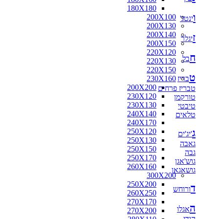
180X180
ו
200X100
ינטג'
200X130
200X140
ז
יגלר
200X150
220X120
ח
בל
220X130
220X150
ט
בריז
230X160
200X200
טבריז פרחים
230X120
טורקמן
230X130
טיבטי
240X140
טלאים
240X170
ג
250X120
'יג'ים
250X130
גאבה
250X150
גבה
250X170
גוש'אגן
260X160
גושאגאן
300X200
250X200
ד
ורוחש
260X250
270X170
ה
אגלו
270X200
הודי