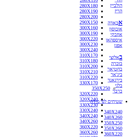
280X110
הולביין
280X180
הריז
280X190
280X200
א
290X150
באדה
300X160
אובוסון
300X190
אוזבקי
300X220
איספהאן
300X230
אפגן
300X240
310X170
ב
אלוצי
310X180
בוכרה
310X200
בחטיאר
310X210
ביג'אר
310X220
בירגאנד
330X170
בלגי
350X250
ברבר
320X220
320X240
שטיחים לפי מידה
330X230
330X240
340X240
340X240
340X260
340X260
350X250
360X220
350X260
360X260
360X220