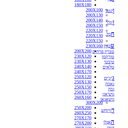
180X180
ו
200X100
ינטג'
200X130
200X140
ז
יגלר
200X150
220X120
ח
בל
220X130
220X150
ט
בריז
230X160
200X200
טבריז פרחים
230X120
טורקמן
230X130
טיבטי
240X140
טלאים
240X170
ג
250X120
'יג'ים
250X130
גאבה
250X150
גבה
250X170
גוש'אגן
260X160
גושאגאן
300X200
250X200
ד
ורוחש
260X250
270X170
ה
אגלו
270X200
הודי