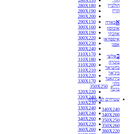
280X110
הולביין
280X180
הריז
280X190
280X200
א
290X150
באדה
300X160
אובוסון
300X190
אוזבקי
300X220
איספהאן
300X230
אפגן
300X240
310X170
ב
אלוצי
310X180
בוכרה
310X200
בחטיאר
310X210
ביג'אר
310X220
בירגאנד
330X170
בלגי
350X250
ברבר
320X220
320X240
שטיחים לפי מידה
330X230
330X240
340X240
340X240
340X260
340X260
350X250
360X220
350X260
360X260
360X220