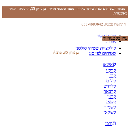
מבחר השטיחים הגדול ביותר בארץ
מענה טלפוני מהיר
בן גוריון 35, הרצליה
קנייה
מאובטחת
התקשרו עכשיו: 050-4683642
יצירת קשר
עיין בקטגוריות
אודות
קולקציית שטיחי סולטני
בן גוריון 35, הרצליה
שטיחים לפי סוג
ק
אשאן
קווקזי
קום
קילים
קלרדש
קרבאך
קרמן
קשאן
קשמיר
קשקאי
ת
ורכי