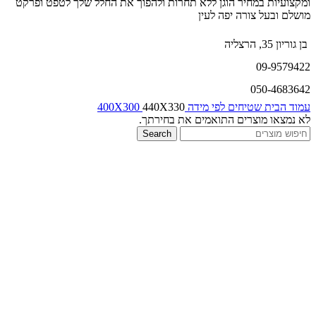
ומקצועיות במחיר הוגן ללא תחרות ולהפוך את החלל שלך לטפט ופרקט
מושלם ובעל צורה יפה לעין
בן גוריון 35, הרצליה
09-9579422
050-4683642
עמוד הבית
שטיחים לפי מידה
440X330
400X300
לא נמצאו מוצרים התואמים את בחירתך.
Search