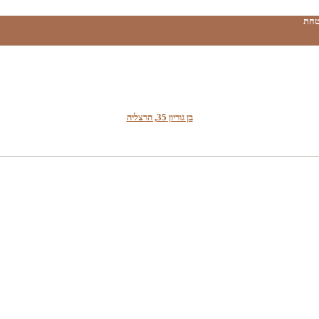
טחת
בן גוריון 35, הרצליה