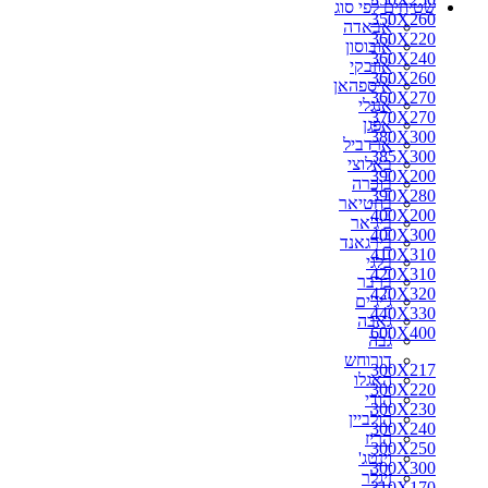
שטיחים לפי סוג
250X250
350X260
אבאדה
260X250
360X220
אובוסון
270X150
360X240
אוזבקי
270X160
360X260
איספהאן
270X170
360X270
אנגלי
270X180
370X270
אפגן
270X200
380X300
ארדביל
280X110
385X300
באלוצי
280X150
390X200
בוכרה
280X160
390X280
בחטיאר
280X180
400X200
ביג'אר
280X190
400X300
בירגאנד
280X200
410X310
בלגי
290X150
420X310
ברבר
290X180
420X320
ג'יג'ים
290X200
440X330
גאבה
290X260
600X400
גבה
300X100
דורוחש
300X150
300X217
האגלו
300X160
300X220
הודי
300X180
300X230
הולביין
300X190
300X240
הריז
300X217
300X250
וינטג'
300X220
300X300
זיגלר
300X230
310X170