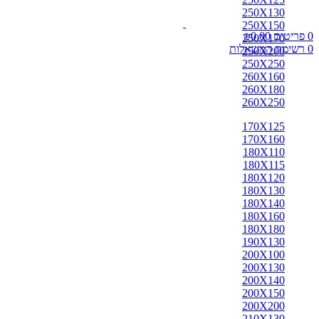
שטיחים
250X130
לפי סוג
250X150
0
פריטים
0.00
₪
אבאדה
250X170
0
רשימת המשאלות
אובוסון
250X200
אוזבקי
250X250
איספהאן
260X160
אנגלי
260X180
אפגן
260X250
ארדביל
באלוצי
170X125
בוכרה
170X160
בחטיאר
180X110
ביג'אר
180X115
בירגאנד
180X120
בלגי
180X130
ברבר
180X140
ג'יג'ים
180X160
גאבה
180X180
גבה
190X130
גוש'אגן
200X100
גושאגאן
200X130
דורוחש
200X140
האגלו
200X150
הודי
200X200
הולביין
210X130