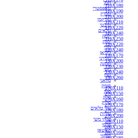
חבל
300X240
310X180
טאפסטרי
310X170
310X190
טבריז
310X180
310X200
טורקמן
310X190
310X210
טיבטי
310X200
310X220
טלאים
310X210
310X240
ילמה
310X220
316X250
ימות
330X170
320X220
לורי
330X200
320X240
ליליאן
350X250
330X170
מודרני
300X250
330X200
מכונה
310X240
330X230
משי
316X250
330X240
נעין
320X220
330X260
סוזאני
320X240
סומק
330X230
270X110
סנה
330X240
270X150
סרוג
330X260
270X160
סרוק
340X240
270X170
עור טלאים
340X260
270X180
עורות
350X260
270X200
פרחי משי
360X220
280X110
פרסי
360X240
280X150
קאשאן
360X260
280X160
קווקזי
360X270
280X180