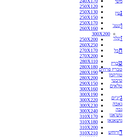
240X170
משי
160X130
250X120
160X140
נ
250X130
160X160
עין
250X150
170X120
250X170
170X125
ו
ינטג'
260X160
170X160
300X200
180X110
ז
יגלר
250X200
180X115
260X250
180X120
ח
270X170
בל
180X130
270X200
180X140
280X110
ט
180X160
בריז
280X180
180X180
טבריז פרחים
280X190
190X130
טורקמן
280X200
200X100
טיבטי
290X150
200X130
טלאים
300X160
200X140
300X190
200X150
ג
'יג'ים
300X220
200X80
גאבה
300X230
210X130
גבה
300X240
210X140
גוש'אגן
310X170
210X240
גושאגאן
310X180
216X250
310X200
220X100
ד
ורוחש
310X210
220X110