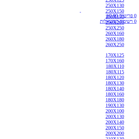
אבאדה
250X130
אובוסון
250X150
אוזבקי
0
פריטים
0.00
₪
250X170
איספהאן
0
רשימת המשאלות
250X200
אנגלי
250X250
אפגן
260X160
ארדביל
260X180
באלוצי
260X250
בוכרה
בחטיאר
170X125
ביג'אר
170X160
בירגאנד
180X110
בלגי
180X115
ברבר
180X120
ג'יג'ים
180X130
גאבה
180X140
גבה
180X160
גוש'אגן
180X180
גושאגאן
190X130
דורוחש
200X100
האגלו
200X130
הודי
200X140
הולביין
200X150
הריז
200X200
וינטג'
210X130