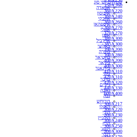
שטיחים לפי סוג
270X150
350X260
אבאדה
270X160
360X220
אובוסון
270X170
360X240
אוזבקי
270X180
360X260
איספהאן
270X200
360X270
אנגלי
280X110
370X270
אפגן
280X150
380X300
ארדביל
280X160
385X300
באלוצי
280X180
390X200
בוכרה
280X190
390X280
בחטיאר
280X200
400X200
ביג'אר
290X150
400X300
בירגאנד
290X180
410X310
בלגי
290X200
420X310
ברבר
290X260
420X320
ג'יג'ים
300X100
440X330
גאבה
300X150
600X400
גבה
300X160
דורוחש
300X180
300X217
האגלו
300X190
300X220
הודי
300X217
300X230
הולביין
300X220
300X240
הריז
300X230
300X250
וינטג'
300X240
300X300
זיגלר
310X170
310X170