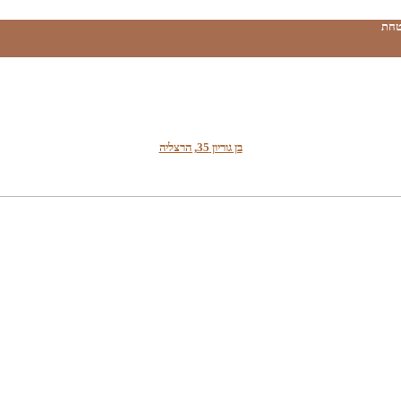
טחת
בן גוריון 35, הרצליה