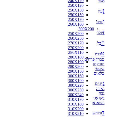
240X170
משי
160X160
250X120
170X120
נ
250X130
170X125
עין
250X150
170X160
250X170
180X110
ו
ינטג'
260X160
180X115
300X200
180X120
ז
יגלר
250X200
180X130
260X250
180X140
ח
270X170
בל
180X160
270X200
180X180
280X110
ט
190X130
בריז
280X180
200X100
טבריז פרחים
280X190
200X130
טורקמן
280X200
200X140
טיבטי
290X150
200X150
טלאים
300X160
200X80
300X190
210X130
ג
'יג'ים
300X220
210X140
גאבה
300X230
210X240
גבה
300X240
216X250
גוש'אגן
310X170
220X100
גושאגאן
310X180
220X110
310X200
220X120
ד
ורוחש
310X210
220X130