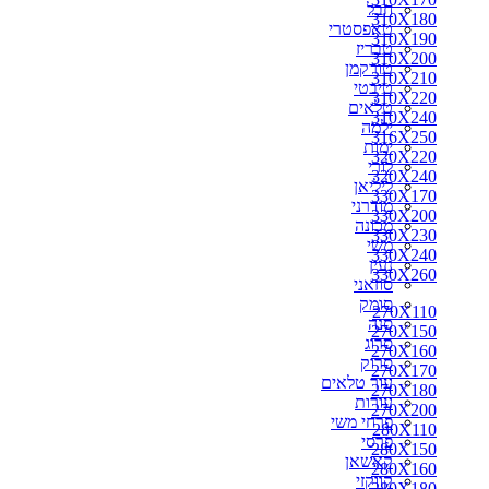
חבל
310X180
310X180
טאפסטרי
310X190
310X190
טבריז
310X200
310X200
טורקמן
310X210
310X210
טיבטי
310X220
310X220
טלאים
330X170
310X240
ילמה
330X200
316X250
ימות
350X250
320X220
לורי
300X250
320X240
ליליאן
310X240
330X170
מודרני
316X250
330X200
מכונה
320X220
330X230
משי
320X240
330X240
נעין
330X230
330X260
סוזאני
330X240
סומק
330X260
270X110
סנה
340X240
270X150
סרוג
340X260
270X160
סרוק
350X260
270X170
עור טלאים
360X220
270X180
עורות
360X240
270X200
פרחי משי
360X260
280X110
פרסי
360X270
280X150
קאשאן
370X270
280X160
קווקזי
400X300
280X180