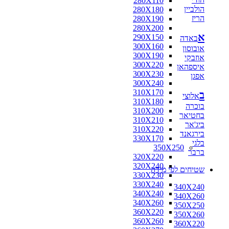
280X110
הולביין
280X180
הריז
280X190
280X200
א
290X150
באדה
300X160
אובוסון
300X190
אוזבקי
300X220
איספהאן
300X230
אפגן
300X240
310X170
ב
אלוצי
310X180
בוכרה
310X200
בחטיאר
310X210
ביג'אר
310X220
בירגאנד
330X170
בלגי
350X250
ברבר
320X220
320X240
שטיחים לפי מידה
330X230
330X240
340X240
340X240
340X260
340X260
350X250
360X220
350X260
360X260
360X220