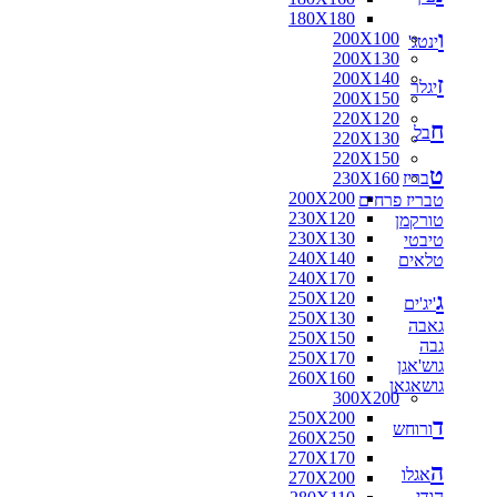
180X180
ו
200X100
ינטג'
200X130
200X140
ז
יגלר
200X150
220X120
ח
בל
220X130
220X150
ט
בריז
230X160
200X200
טבריז פרחים
230X120
טורקמן
230X130
טיבטי
240X140
טלאים
240X170
ג
250X120
'יג'ים
250X130
גאבה
250X150
גבה
250X170
גוש'אגן
260X160
גושאגאן
300X200
250X200
ד
ורוחש
260X250
270X170
ה
אגלו
270X200
הודי