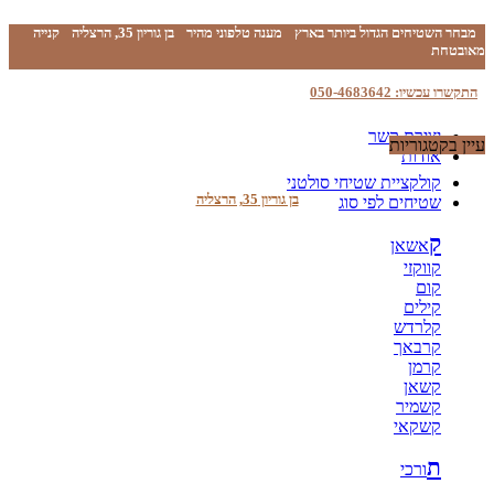
מבחר השטיחים הגדול ביותר בארץ
מענה טלפוני מהיר
בן גוריון 35, הרצליה
קנייה
מאובטחת
התקשרו עכשיו: 050-4683642
יצירת קשר
עיין בקטגוריות
אודות
קולקציית שטיחי סולטני
בן גוריון 35, הרצליה
שטיחים לפי סוג
ק
אשאן
קווקזי
קום
קילים
קלרדש
קרבאך
קרמן
קשאן
קשמיר
קשקאי
ת
ורכי