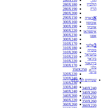
280X110
הולביין
280X180
הריז
280X190
280X200
א
290X150
באדה
300X160
אובוסון
300X190
אוזבקי
300X220
איספהאן
300X230
אפגן
300X240
310X170
ב
אלוצי
310X180
בוכרה
310X200
בחטיאר
310X210
ביג'אר
310X220
בירגאנד
330X170
בלגי
350X250
ברבר
320X220
320X240
שטיחים לפי מידה
330X230
330X240
340X240
340X240
340X260
340X260
350X250
360X220
350X260
360X260
360X220