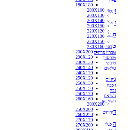
180X180
ו
200X100
ינטג'
200X130
200X140
ז
יגלר
200X150
220X120
ח
בל
220X130
220X150
ט
בריז
230X160
200X200
טבריז פרחים
230X120
טורקמן
230X130
טיבטי
240X140
טלאים
240X170
ג
250X120
'יג'ים
250X130
גאבה
250X150
גבה
250X170
גוש'אגן
260X160
גושאגאן
300X200
250X200
ד
ורוחש
260X250
270X170
ה
אגלו
270X200
הודי