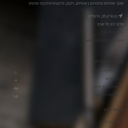
סומך שטיחים מתמחים בשטיחים, דקים, פרקטים והדבקת טפטים
בן גוריון 35, הרצליה
אלנבי 33 תל אביב
050-4683642
soumekh.il@gmail.com
קטגוריות מוצרים
אדריכלים-מעצבים
1
מוסתרים
4
שטיחים לפי מידה
498
שטיחים לפי סוג
541
החנות שלנו
החנות בהרצליה