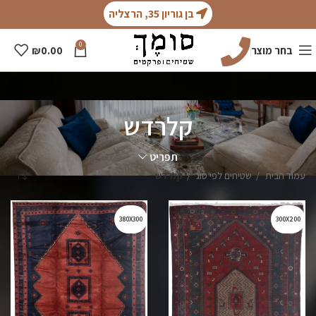
בן גוריון 35, הרצליה
0
בחר מוצר
0.00
₪
קלרדש
תפריט
עמוד הבית
שטיחים לפי סוג
קלרדש
380X300
300X200