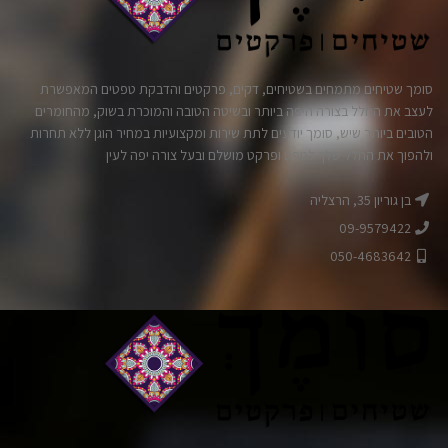
סומך שטיחים מתמחים בשטיחים, דקים, פרקטים והדבקת טפטים המאפשרת
לעצב את החלל בצורה היפה ביותר ובשיטה הטובה והמוכרת בשוק, מהחומרים
הטובים ביותר שיש, סומך יודעים לתת שירות ומקצועיות במחיר הוגן ללא תחרות
ולהפוך את החלל שלך לטפט ופרקט מושלם ובעל צורה יפה לעין
בן גוריון 35, הרצליה
09-9579422
050-4683642