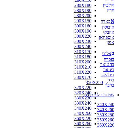
280X110
הולביין
280X180
הריז
280X190
280X200
א
290X150
באדה
300X160
אובוסון
300X190
אוזבקי
300X220
איספהאן
300X230
אפגן
300X240
310X170
ב
אלוצי
310X180
בוכרה
310X200
בחטיאר
310X210
ביג'אר
310X220
בירגאנד
330X170
בלגי
350X250
ברבר
320X220
320X240
שטיחים לפי מידה
330X230
330X240
340X240
340X240
340X260
340X260
350X250
360X220
350X260
360X260
360X220