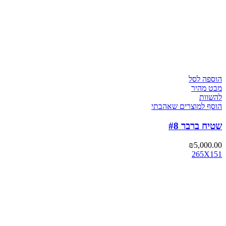
הוספה לסל
מבט מהיר
להשוות
הוסף למוצרים שאהבתי
שטיח ברבר #8
₪
5,000.00
265X151