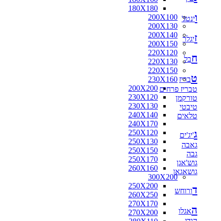
180X180
ו
200X100
ינטג'
200X130
200X140
ז
יגלר
200X150
220X120
ח
בל
220X130
220X150
ט
בריז
230X160
200X200
טבריז פרחים
230X120
טורקמן
230X130
טיבטי
240X140
טלאים
240X170
ג
250X120
'יג'ים
250X130
גאבה
250X150
גבה
250X170
גוש'אגן
260X160
גושאגאן
300X200
250X200
ד
ורוחש
260X250
270X170
ה
אגלו
270X200
הודי