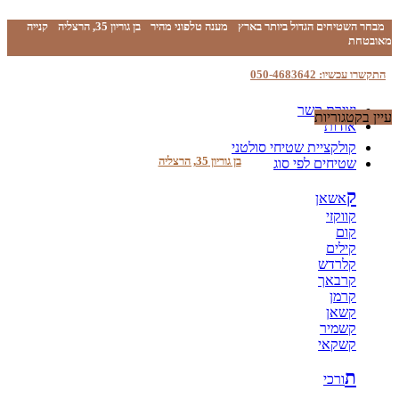
מבחר השטיחים הגדול ביותר בארץ
מענה טלפוני מהיר
בן גוריון 35, הרצליה
קנייה
מאובטחת
התקשרו עכשיו: 050-4683642
יצירת קשר
עיין בקטגוריות
אודות
קולקציית שטיחי סולטני
בן גוריון 35, הרצליה
שטיחים לפי סוג
ק
אשאן
קווקזי
קום
קילים
קלרדש
קרבאך
קרמן
קשאן
קשמיר
קשקאי
ת
ורכי