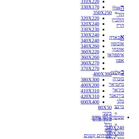
310X220
ה
330X170
אגלו
350X250
הודי
320X220
הולביין
320X240
הריז
330X230
330X240
א
באדה
340X240
אובוסון
340X260
אוזבקי
360X220
איספהאן
360X260
אפגן
360X270
370X270
ב
אלוצי
400X300
בוכרה
380X300
בחטיאר
400X200
ביג'אר
410X310
בירגאנד
420X310
בלגי
600X400
ברבר
80X50
בינוני
שטיחים לפי מידה
בינוני פלוס
גדול
340X240
ענק
340X260
שטיחים קטנים
350X250