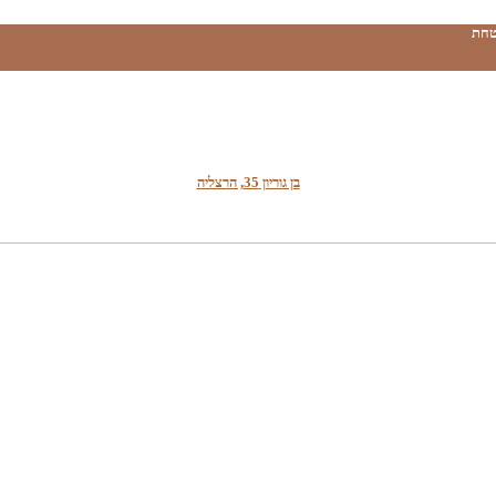
טחת
בן גוריון 35, הרצליה