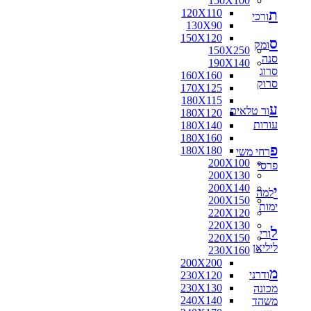
150X100
ת
120X110
ורכי
130X90
150X120
ס
ומק
150X250
סנה
190X140
סרוג
160X160
סרוק
170X125
180X115
ע
ור טלאים
180X120
עורות
180X140
180X160
פ
180X180
רחי משי
200X100
פרסי
200X130
200X140
י
למה
200X150
ימות
220X120
220X130
ל
ורי
220X150
ליליאן
230X160
200X200
מ
ודרני
230X120
230X130
מכונה
240X140
משהד