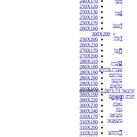
240X170
משי
250X120
נ
250X130
עין
250X150
250X170
ו
ינטג'
260X160
300X200
ז
יגלר
250X200
260X250
ח
270X170
בל
270X200
280X110
ט
בריז
280X180
טבריז פרחים
280X190
טורקמן
280X200
טיבטי
290X150
טלאים
300X160
קרבאך 1.73*1.26
4,000.00
₪
300X190
ג
חזרה למוצרים
'יג'ים
300X220
גאבה
300X230
גבה
300X240
גוש'אגן
310X170
גושאגאן
310X180
310X200
ד
ורוחש
310X210