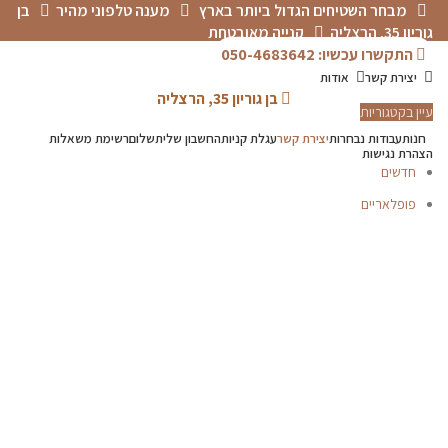
מבחר השטיחים הגדול ביותר בארץ
מענה טלפוני מהיר
בן
גוריון 35, הרצליה
קנייה מאובטחת
התקשרו עכשיו: 050-4683642
יצירת קשר
אודות
בן גוריון 35, הרצליה
עיין בקטגוריות
חנות
עבודות נבחרות
יצירת קשר
עגלת קניות
החשבון שלי
תשלום
רשימת משאלות
הצהרת נגישות
חדשים
פופלאריים
370X270
לחץ להגדלה