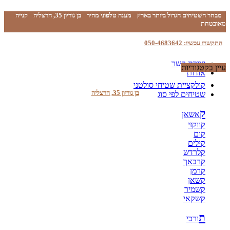
מבחר השטיחים הגדול ביותר בארץ
מענה טלפוני מהיר
בן גוריון 35, הרצליה
קנייה
מאובטחת
התקשרו עכשיו: 050-4683642
יצירת קשר
עיין בקטגוריות
אודות
קולקציית שטיחי סולטני
בן גוריון 35, הרצליה
שטיחים לפי סוג
ק
אשאן
קווקזי
קום
קילים
קלרדש
קרבאך
קרמן
קשאן
קשמיר
קשקאי
ת
ורכי