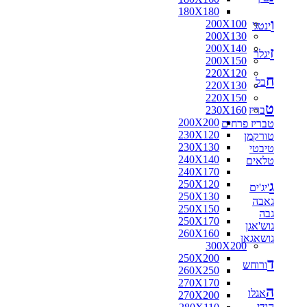
180X180
ו
200X100
ינטג'
200X130
200X140
ז
יגלר
200X150
220X120
ח
בל
220X130
220X150
ט
בריז
230X160
200X200
טבריז פרחים
230X120
טורקמן
230X130
טיבטי
240X140
טלאים
240X170
ג
250X120
'יג'ים
250X130
גאבה
250X150
גבה
250X170
גוש'אגן
260X160
גושאגאן
300X200
250X200
ד
ורוחש
260X250
270X170
ה
אגלו
270X200
הודי