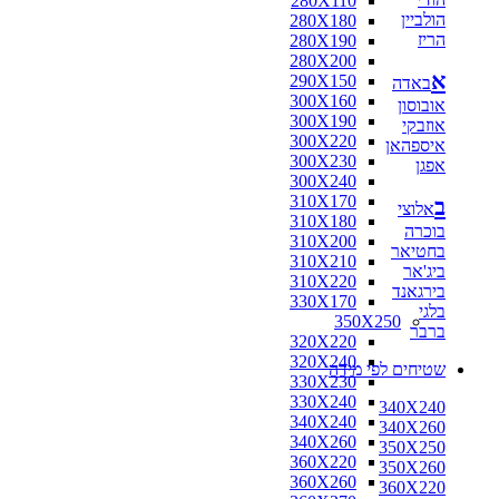
280X110
הולביין
280X180
הריז
280X190
280X200
א
290X150
באדה
300X160
אובוסון
300X190
אוזבקי
300X220
איספהאן
300X230
אפגן
300X240
310X170
ב
אלוצי
310X180
בוכרה
310X200
בחטיאר
310X210
ביג'אר
310X220
בירגאנד
330X170
בלגי
350X250
ברבר
320X220
320X240
שטיחים לפי מידה
330X230
330X240
340X240
340X240
340X260
340X260
350X250
360X220
350X260
360X260
360X220