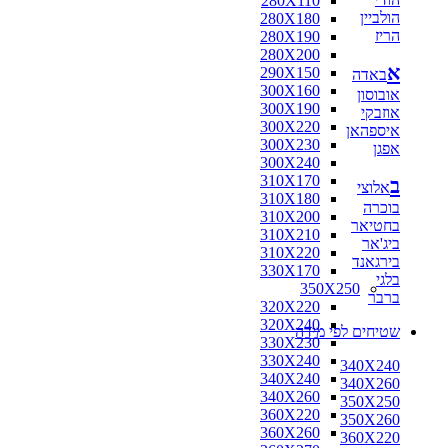
280X110
הולביין
280X180
הריז
280X190
280X200
א
290X150
באדה
300X160
אובוסון
300X190
אוזבקי
300X220
איספהאן
300X230
אפגן
300X240
310X170
ב
אלוצי
310X180
בוכרה
310X200
בחטיאר
310X210
ביג'אר
310X220
בירגאנד
330X170
בלגי
350X250
ברבר
320X220
320X240
שטיחים לפי מידה
330X230
330X240
340X240
340X240
340X260
340X260
350X250
360X220
350X260
360X260
360X220