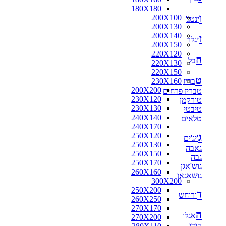
180X180
ו
200X100
ינטג'
200X130
200X140
ז
יגלר
200X150
220X120
ח
בל
220X130
220X150
ט
בריז
230X160
200X200
טבריז פרחים
230X120
טורקמן
230X130
טיבטי
240X140
טלאים
240X170
ג
250X120
'יג'ים
250X130
גאבה
250X150
גבה
250X170
גוש'אגן
260X160
גושאגאן
300X200
250X200
ד
ורוחש
260X250
270X170
ה
אגלו
270X200
הודי