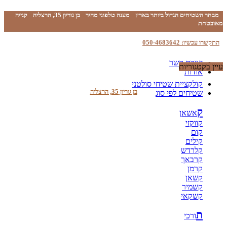
מבחר השטיחים הגדול ביותר בארץ
מענה טלפוני מהיר
בן גוריון 35, הרצליה
קנייה
מאובטחת
התקשרו עכשיו: 050-4683642
יצירת קשר
עיין בקטגוריות
אודות
קולקציית שטיחי סולטני
בן גוריון 35, הרצליה
שטיחים לפי סוג
ק
אשאן
קווקזי
קום
קילים
קלרדש
קרבאך
קרמן
קשאן
קשמיר
קשקאי
ת
ורכי