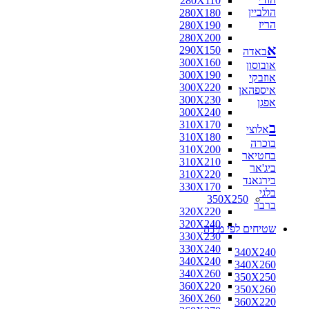
280X110
הולביין
280X180
הריז
280X190
280X200
א
290X150
באדה
300X160
אובוסון
300X190
אוזבקי
300X220
איספהאן
300X230
אפגן
300X240
310X170
ב
אלוצי
310X180
בוכרה
310X200
בחטיאר
310X210
ביג'אר
310X220
בירגאנד
330X170
בלגי
350X250
ברבר
320X220
320X240
שטיחים לפי מידה
330X230
330X240
340X240
340X240
340X260
340X260
350X250
360X220
350X260
360X260
360X220