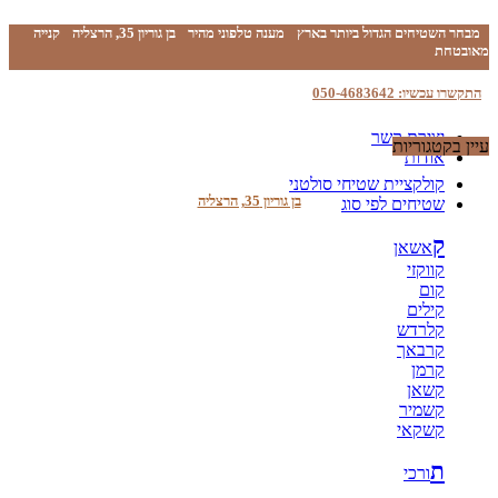
מבחר השטיחים הגדול ביותר בארץ
מענה טלפוני מהיר
בן גוריון 35, הרצליה
קנייה
מאובטחת
התקשרו עכשיו: 050-4683642
יצירת קשר
עיין בקטגוריות
אודות
קולקציית שטיחי סולטני
בן גוריון 35, הרצליה
שטיחים לפי סוג
ק
אשאן
קווקזי
קום
קילים
קלרדש
קרבאך
קרמן
קשאן
קשמיר
קשקאי
ת
ורכי