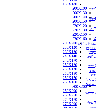
180X180
ו
200X100
ינטג'
200X130
200X140
ז
יגלר
200X150
220X120
ח
בל
220X130
220X150
ט
בריז
230X160
200X200
טבריז פרחים
230X120
טורקמן
230X130
טיבטי
240X140
טלאים
240X170
ג
250X120
'יג'ים
250X130
גאבה
250X150
גבה
250X170
גוש'אגן
260X160
גושאגאן
300X200
250X200
ד
ורוחש
260X250
270X170
ה
אגלו
270X200
הודי