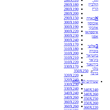
280X110
הולביין
280X180
הריז
280X190
280X200
א
290X150
באדה
300X160
אובוסון
300X190
אוזבקי
300X220
איספהאן
300X230
אפגן
300X240
310X170
ב
אלוצי
310X180
בוכרה
310X200
בחטיאר
310X210
ביג'אר
310X220
בירגאנד
330X170
בלגי
350X250
ברבר
320X220
320X240
שטיחים לפי מידה
330X230
330X240
340X240
340X240
340X260
340X260
350X250
360X220
350X260
360X260
360X220