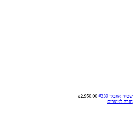
שטיח אוזבקי #339
2,950.00
₪
חזרה למוצרים