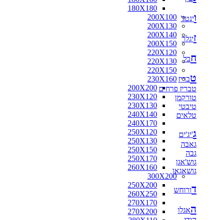
180X180
ו
200X100
ינטג'
200X130
200X140
ז
יגלר
200X150
220X120
ח
בל
220X130
220X150
ט
בריז
230X160
200X200
טבריז פרחים
230X120
טורקמן
230X130
טיבטי
240X140
טלאים
240X170
ג
250X120
'יג'ים
250X130
גאבה
250X150
גבה
250X170
גוש'אגן
260X160
גושאגאן
300X200
250X200
ד
ורוחש
260X250
270X170
ה
אגלו
270X200
הודי