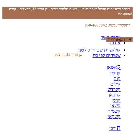
מבחר השטיחים הגדול ביותר בארץ
מענה טלפוני מהיר
בן גוריון 35, הרצליה
קנייה
מאובטחת
התקשרו עכשיו: 050-4683642
יצירת קשר
עיין בקטגוריות
אודות
קולקציית שטיחי סולטני
בן גוריון 35, הרצליה
שטיחים לפי סוג
ק
אשאן
קווקזי
קום
קילים
קלרדש
קרבאך
קרמן
קשאן
קשמיר
קשקאי
ת
ורכי