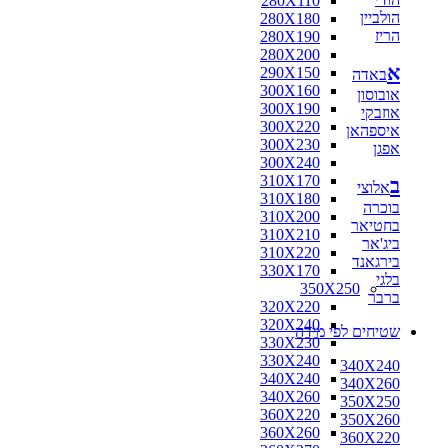
280X110
הולביין
280X180
הריז
280X190
280X200
א
290X150
באדה
300X160
אובוסון
300X190
אוזבקי
300X220
איספהאן
300X230
אפגן
300X240
310X170
ב
אלוצי
310X180
בוכרה
310X200
בחטיאר
310X210
ביג'אר
310X220
בירגאנד
330X170
בלגי
350X250
ברבר
320X220
320X240
שטיחים לפי מידה
330X230
330X240
340X240
340X240
340X260
340X260
350X250
360X220
350X260
360X260
360X220