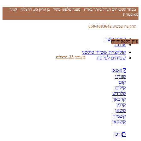
מבחר השטיחים הגדול ביותר בארץ
מענה טלפוני מהיר
בן גוריון 35, הרצליה
קנייה
מאובטחת
התקשרו עכשיו: 050-4683642
יצירת קשר
עיין בקטגוריות
אודות
קולקציית שטיחי סולטני
בן גוריון 35, הרצליה
שטיחים לפי סוג
ק
אשאן
קווקזי
קום
קילים
קלרדש
קרבאך
קרמן
קשאן
קשמיר
קשקאי
ת
ורכי