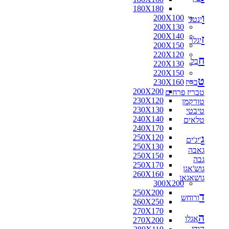
180X180
ו
200X100
ינטג'
200X130
200X140
ז
יגלר
200X150
220X120
ח
בל
220X130
220X150
ט
בריז
230X160
200X200
טבריז פרחים
230X120
טורקמן
230X130
טיבטי
240X140
טלאים
240X170
ג
250X120
'יג'ים
250X130
גאבה
250X150
גבה
250X170
גוש'אגן
260X160
גושאגאן
300X200
250X200
ד
ורוחש
260X250
270X170
ה
אגלו
270X200
הודי