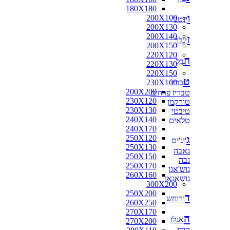
180X180
ו
200X100
ינטג'
200X130
200X140
ז
יגלר
200X150
220X120
ח
בל
220X130
220X150
ט
בריז
230X160
200X200
טבריז פרחים
230X120
טורקמן
230X130
טיבטי
240X140
טלאים
240X170
ג
250X120
'יג'ים
250X130
גאבה
250X150
גבה
250X170
גוש'אגן
260X160
גושאגאן
300X200
250X200
ד
ורוחש
260X250
270X170
ה
אגלו
270X200
הודי