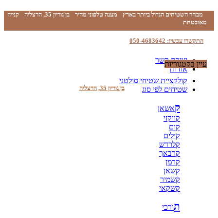
מבחר השטיחים הגדול ביותר בארץ
מענה טלפוני מהיר
בן גוריון 35, הרצליה
קנייה
מאובטחת
התקשרו עכשיו: 050-4683642
יצירת קשר
עיין בקטגוריות
אודות
קולקציית שטיחי סולטני
בן גוריון 35, הרצליה
שטיחים לפי סוג
ק
אשאן
קווקזי
קום
קילים
קלרדש
קרבאך
קרמן
קשאן
קשמיר
קשקאי
ת
ורכי