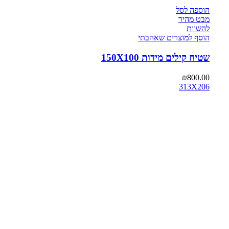
הוספה לסל
מבט מהיר
להשוות
הוסף למוצרים שאהבתי
שטיח קילים מידות 150X100
₪
800.00
313X206