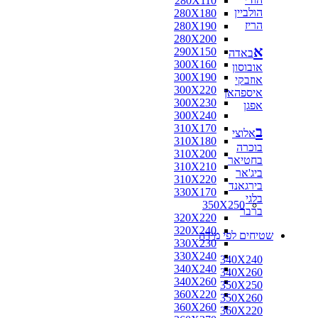
280X110
הולביין
280X180
הריז
280X190
280X200
א
290X150
באדה
300X160
אובוסון
300X190
אוזבקי
300X220
איספהאן
300X230
אפגן
300X240
310X170
ב
אלוצי
310X180
בוכרה
310X200
בחטיאר
310X210
ביג'אר
310X220
בירגאנד
330X170
בלגי
350X250
ברבר
320X220
320X240
שטיחים לפי מידה
330X230
330X240
340X240
340X240
340X260
340X260
350X250
360X220
350X260
360X260
360X220