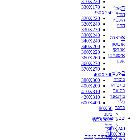
310X220
ה
330X170
אגלו
350X250
הודי
320X220
הולביין
320X240
הריז
330X230
330X240
א
באדה
340X240
אובוסון
340X260
אוזבקי
360X220
איספהאן
360X260
אפגן
360X270
370X270
ב
אלוצי
400X300
בוכרה
380X300
בחטיאר
400X200
ביג'אר
410X310
בירגאנד
420X310
בלגי
600X400
ברבר
80X50
בינוני
שטיחים לפי מידה
בינוני פלוס
גדול
340X240
ענק
340X260
שטיחים קטנים
350X250