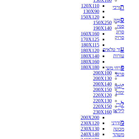
150X100
ת
120X110
ורכי
130X90
150X120
ס
ומק
150X250
סנה
190X140
סרוג
160X160
סרוק
170X125
180X115
ע
ור טלאים
180X120
עורות
180X140
180X160
פ
180X180
רחי משי
200X100
פרסי
200X130
200X140
י
למה
200X150
ימות
220X120
220X130
ל
ורי
220X150
ליליאן
230X160
200X200
מ
ודרני
230X120
230X130
מכונה
240X140
משהד