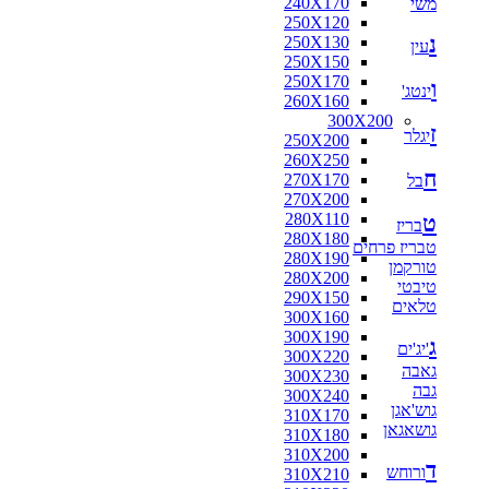
240X170
משי
250X120
נ
250X130
עין
250X150
250X170
ו
ינטג'
260X160
300X200
ז
יגלר
250X200
260X250
ח
270X170
בל
270X200
280X110
ט
בריז
280X180
טבריז פרחים
280X190
טורקמן
280X200
טיבטי
290X150
טלאים
300X160
300X190
ג
'יג'ים
300X220
גאבה
300X230
גבה
300X240
גוש'אגן
310X170
גושאגאן
310X180
310X200
ד
ורוחש
310X210