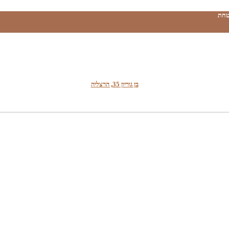
טחת
בן גוריון 35, הרצליה