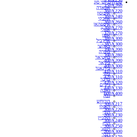
שטיחים לפי סוג
350X260
אבאדה
360X220
אובוסון
360X240
אוזבקי
360X260
איספהאן
360X270
אנגלי
370X270
אפגן
380X300
ארדביל
385X300
באלוצי
390X200
בוכרה
390X280
בחטיאר
400X200
ביג'אר
400X300
בירגאנד
410X310
בלגי
420X310
ברבר
420X320
ג'יג'ים
440X330
גאבה
600X400
גבה
דורוחש
300X217
האגלו
300X220
הודי
300X230
הולביין
300X240
הריז
300X250
וינטג'
300X300
זיגלר
310X170