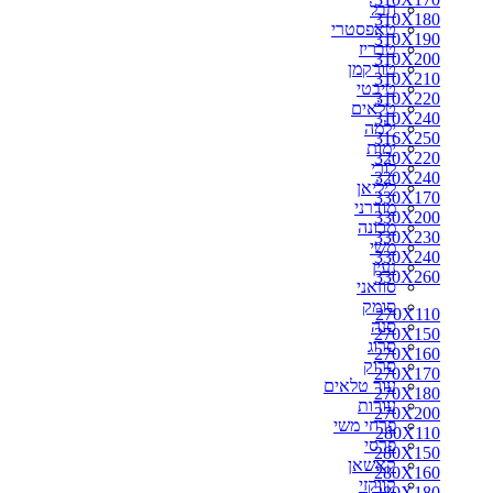
חבל
310X180
טאפסטרי
310X190
טבריז
310X200
טורקמן
310X210
טיבטי
310X220
טלאים
310X240
ילמה
316X250
ימות
320X220
לורי
320X240
ליליאן
330X170
מודרני
330X200
מכונה
330X230
משי
330X240
נעין
330X260
סוזאני
סומק
270X110
סנה
270X150
סרוג
270X160
סרוק
270X170
עור טלאים
270X180
עורות
270X200
פרחי משי
280X110
פרסי
280X150
קאשאן
280X160
קווקזי
280X180