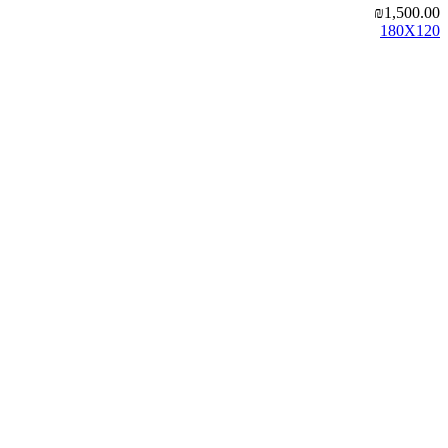
₪
1,500.00
180X120