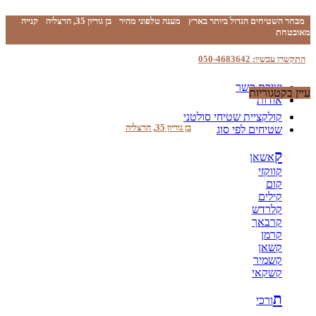
מבחר השטיחים הגדול ביותר בארץ
מענה טלפוני מהיר
בן גוריון 35, הרצליה
קנייה
מאובטחת
התקשרו עכשיו: 050-4683642
יצירת קשר
עיין בקטגוריות
אודות
קולקציית שטיחי סולטני
בן גוריון 35, הרצליה
שטיחים לפי סוג
ק
אשאן
קווקזי
קום
קילים
קלרדש
קרבאך
קרמן
קשאן
קשמיר
קשקאי
ת
ורכי