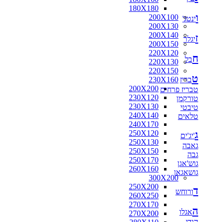
180X180
ו
200X100
ינטג'
200X130
200X140
ז
יגלר
200X150
220X120
ח
בל
220X130
220X150
ט
בריז
230X160
200X200
טבריז פרחים
230X120
טורקמן
230X130
טיבטי
240X140
טלאים
240X170
ג
250X120
'יג'ים
250X130
גאבה
250X150
גבה
250X170
גוש'אגן
260X160
גושאגאן
300X200
250X200
ד
ורוחש
260X250
270X170
ה
אגלו
270X200
הודי