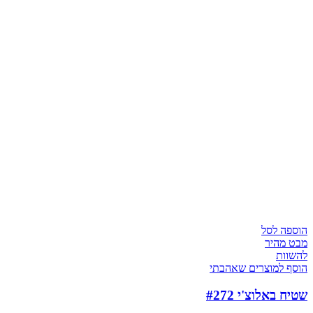
הוספה לסל
מבט מהיר
להשוות
הוסף למוצרים שאהבתי
שטיח באלוצ'י #272