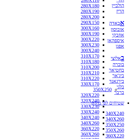
280X110
הולביין
280X180
הריז
280X190
280X200
א
290X150
באדה
300X160
אובוסון
300X190
אוזבקי
300X220
איספהאן
300X230
אפגן
300X240
310X170
ב
אלוצי
310X180
בוכרה
310X200
בחטיאר
310X210
ביג'אר
310X220
בירגאנד
330X170
בלגי
350X250
ברבר
320X220
320X240
שטיחים לפי מידה
330X230
330X240
340X240
340X240
340X260
340X260
350X250
360X220
350X260
360X260
360X220