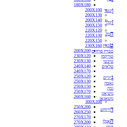
180X180
ו
200X100
ינטג'
200X130
200X140
ז
יגלר
200X150
220X120
ח
בל
220X130
220X150
ט
בריז
230X160
200X200
טבריז פרחים
230X120
טורקמן
230X130
טיבטי
240X140
טלאים
240X170
ג
250X120
'יג'ים
250X130
גאבה
250X150
גבה
250X170
גוש'אגן
260X160
גושאגאן
300X200
250X200
ד
ורוחש
260X250
270X170
ה
אגלו
270X200
הודי