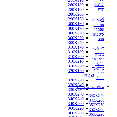
280X110
הולביין
280X180
הריז
280X190
280X200
א
290X150
באדה
300X160
אובוסון
300X190
אוזבקי
300X220
איספהאן
300X230
אפגן
300X240
310X170
ב
אלוצי
310X180
בוכרה
310X200
בחטיאר
310X210
ביג'אר
310X220
בירגאנד
330X170
בלגי
350X250
ברבר
320X220
320X240
שטיחים לפי מידה
330X230
330X240
340X240
340X240
340X260
340X260
350X250
360X220
350X260
360X260
360X220