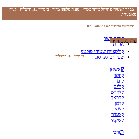
מבחר השטיחים הגדול ביותר בארץ
מענה טלפוני מהיר
בן גוריון 35, הרצליה
קנייה
מאובטחת
התקשרו עכשיו: 050-4683642
יצירת קשר
עיין בקטגוריות
אודות
קולקציית שטיחי סולטני
בן גוריון 35, הרצליה
שטיחים לפי סוג
ק
אשאן
קווקזי
קום
קילים
קלרדש
קרבאך
קרמן
קשאן
קשמיר
קשקאי
ת
ורכי