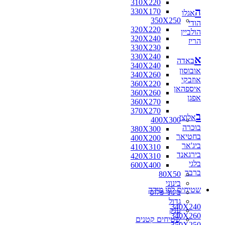
310X220
ה
330X170
אגלו
350X250
הודי
320X220
הולביין
320X240
הריז
330X230
330X240
א
באדה
340X240
אובוסון
340X260
אוזבקי
360X220
איספהאן
360X260
אפגן
360X270
370X270
ב
אלוצי
400X300
בוכרה
380X300
בחטיאר
400X200
ביג'אר
410X310
בירגאנד
420X310
בלגי
600X400
ברבר
80X50
בינוני
שטיחים לפי מידה
בינוני פלוס
גדול
340X240
ענק
340X260
שטיחים קטנים
350X250