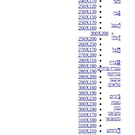
240X170
משי
250X120
נ
250X130
עין
250X150
250X170
ו
ינטג'
260X160
300X200
ז
יגלר
250X200
260X250
ח
270X170
בל
270X200
280X110
ט
בריז
280X180
טבריז פרחים
280X190
טורקמן
280X200
טיבטי
290X150
טלאים
300X160
300X190
ג
'יג'ים
300X220
גאבה
300X230
גבה
300X240
גוש'אגן
310X170
גושאגאן
310X180
310X200
ד
ורוחש
310X210