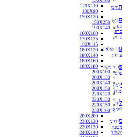
150X100
ת
120X110
ורכי
130X90
150X120
ס
ומק
150X250
סנה
190X140
סרוג
160X160
סרוק
170X125
180X115
ע
ור טלאים
180X120
עורות
180X140
180X160
פ
180X180
רחי משי
200X100
פרסי
200X130
200X140
י
למה
200X150
ימות
220X120
220X130
ל
ורי
220X150
ליליאן
230X160
200X200
מ
ודרני
230X120
230X130
מכונה
240X140
משהד