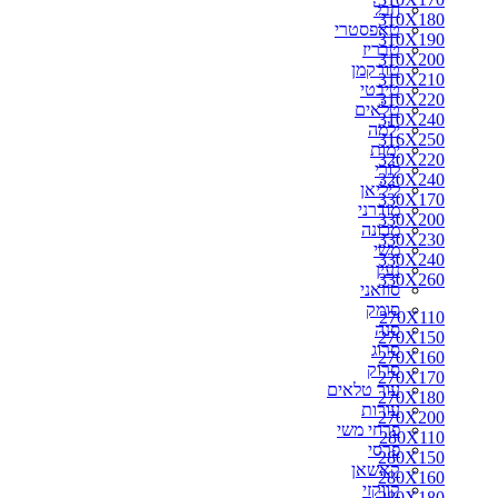
חבל
310X180
טאפסטרי
310X190
טבריז
310X200
טורקמן
310X210
טיבטי
310X220
טלאים
310X240
ילמה
316X250
ימות
320X220
לורי
320X240
ליליאן
330X170
מודרני
330X200
מכונה
330X230
משי
330X240
נעין
330X260
סוזאני
סומק
270X110
סנה
270X150
סרוג
270X160
סרוק
270X170
עור טלאים
270X180
עורות
270X200
פרחי משי
280X110
פרסי
280X150
קאשאן
280X160
קווקזי
280X180