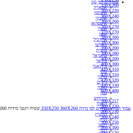
שטיחים לפי סוג
350X260
אבאדה
360X220
אובוסון
360X240
אוזבקי
360X260
איספהאן
360X270
אנגלי
370X270
אפגן
380X300
ארדביל
385X300
באלוצי
390X200
בוכרה
390X280
בחטיאר
400X200
ביג'אר
400X300
בירגאנד
410X310
בלגי
420X310
ברבר
420X320
ג'יג'ים
440X330
גאבה
600X400
גבה
דורוחש
300X217
האגלו
300X220
עמוד הבית
שטיחים לפי מידה
360X260
350X250
שטיח וינטג' מידות 360X260
הודי
300X230
הולביין
300X240
הריז
300X250
וינטג'
300X300
זיגלר
310X170