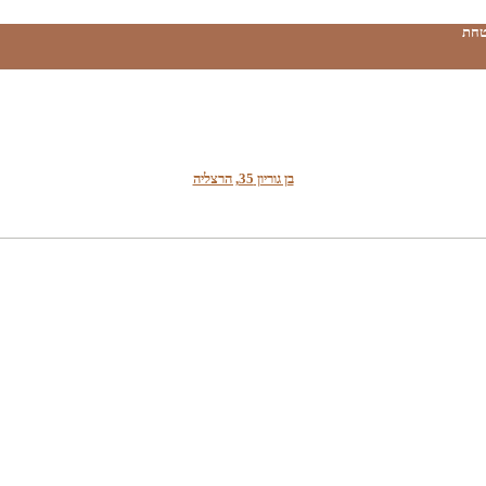
טחת
בן גוריון 35, הרצליה